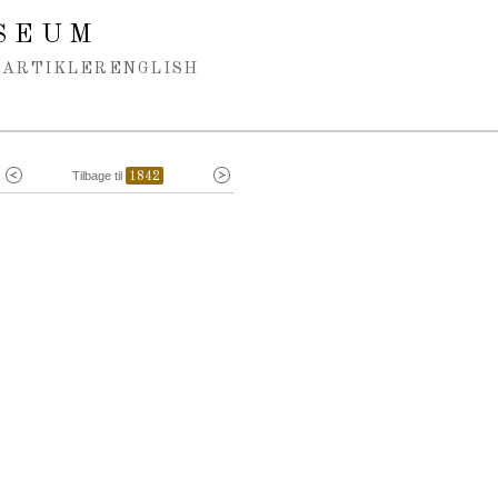
SEUM
ARTIKLER
ENGLISH
Tilbage til
1842