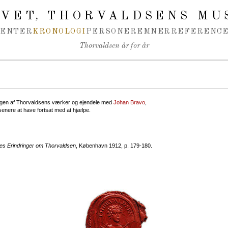
IVET
THORVALDSENS MU
,
MENTER
KRONOLOGI
PERSONER
EMNER
REFERENCE
Thorvaldsen år for år
ngen af Thorvaldsens værker og ejendele med
Johan Bravo
,
enere at have fortsat med at hjælpe.
s Erindringer om Thorvaldsen
, København 1912, p. 179-180.