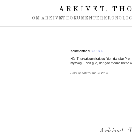
Spring navigation over
ARKIVET
THO
,
OM ARKIVET
DOKUMENTER
KRONOLOG
Kommentar til
8.3.1836
Når Thorvaldsen kaldes “den danske Prome
mytologi – den gud, der gav menneskene il
Sidst opdateret 02.03.2020
Arkivet,