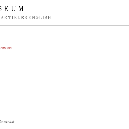
SEUM
ARTIKLER
ENGLISH
ens tale-
kontekst.