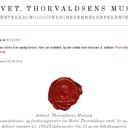
IVET
THORVALDSENS MU
,
MENTER
KRONOLOGI
PERSONER
EMNER
REFERENCE
 til
30.11.1817
n skrev kun nødigt breve. Han var ordblind, og det voldte ham besvær, jf. artiklen
Thorvalds
prog
.
ateret 20.09.2016
Thorvaldsens Segl
Arkivet, Thorvaldsens Museum
kumentations- og forskningscenter for Bertel Thorvaldsens værk, liv og 
Arkivet rummer p.t. 10323 dokumenter fra, til og om billedhuggeren.