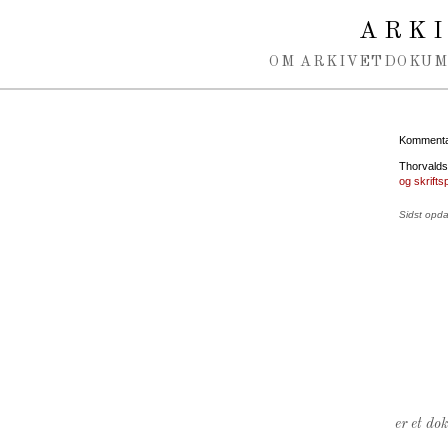
Spring navigation over
ARK
OM ARKIVET
DOKU
Kommentar
Thorvaldse
og skrifts
Sidst opd
er et do