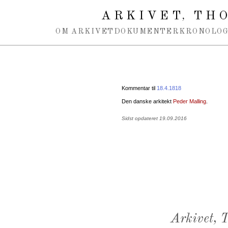
Spring navigation over
ARKIVET
THO
,
OM ARKIVET
DOKUMENTER
KRONOLOG
Kommentar til
18.4.1818
Den danske arkitekt
Peder Malling
.
Sidst opdateret 19.09.2016
Arkivet,