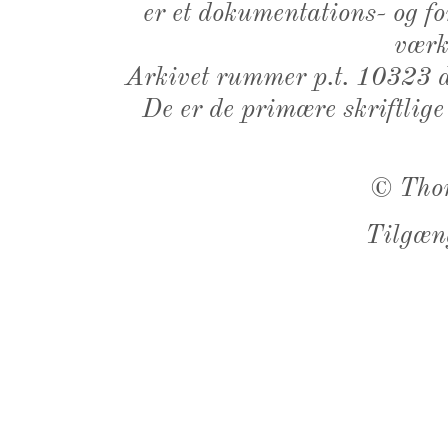
er et dokumentations- og f
værk,
Arkivet rummer p.t. 10323 d
De er de primære skriftlige
©
Tho
Tilgæn