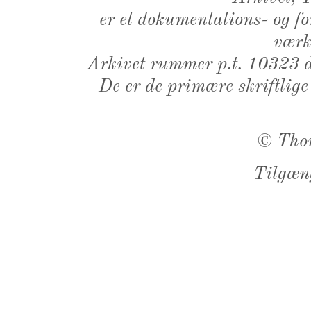
er et dokumentations- og f
værk,
Arkivet rummer p.t. 10323 d
De er de primære skriftlige
©
Tho
Tilgæn