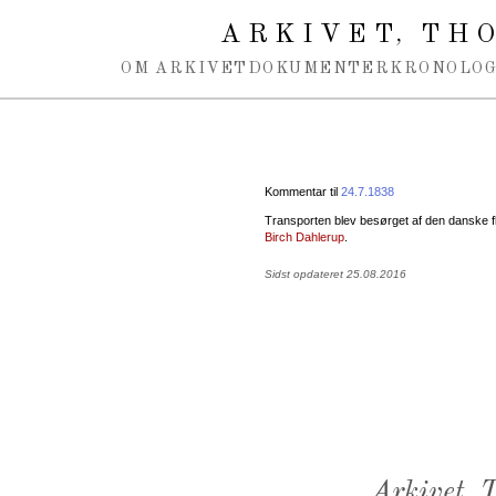
Spring navigation over
ARKIVET
THO
,
OM ARKIVET
DOKUMENTER
KRONOLOG
Kommentar til
24.7.1838
Transporten blev besørget af den danske f
Birch Dahlerup
.
Sidst opdateret 25.08.2016
Arkivet,