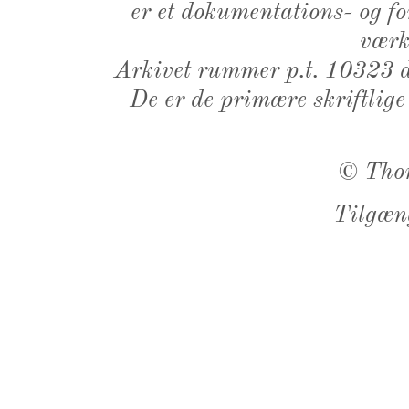
er et dokumentations- og f
værk,
Arkivet rummer p.t. 10323 d
De er de primære skriftlige
©
Tho
Tilgæn