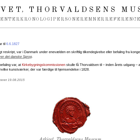
IVET
THORVALDSENS MU
,
MENTER
KRONOLOGI
PERSONER
EMNER
REFERENCE
 til
6.6.1827
gt reskript, var i Danmark under enevælden en skriftlig tilkendegivelse eller befaling fra kongen
er det danske Sprog
.
efaling var, at
Kirkebygningskommissionen
skulle få Thorvaldsen til – inden årets udgang – a
vilke kunstværker, der var færdige til hjemsendelse i 1828.
ateret 19.08.2015
Thorvaldsens Segl
Arkivet, Thorvaldsens Museum