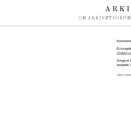
Spring navigation over
ARK
OM ARKIVET
DOKU
Kommentar
Et kongeli
Ordbog ov
Kongens b
meddele, h
Sidst opd