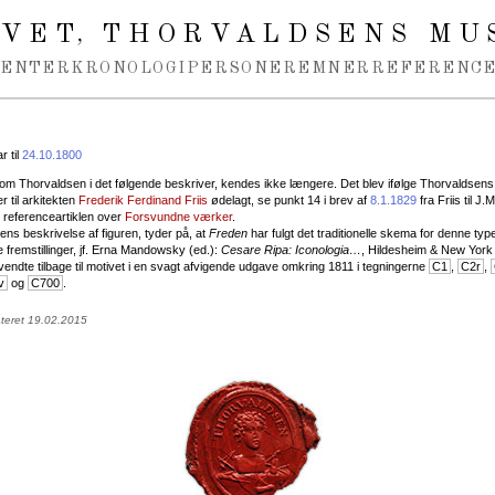
IVET
THORVALDSENS MU
,
MENTER
KRONOLOGI
PERSONER
EMNER
REFERENCE
 til
24.10.1800
om Thorvaldsen i det følgende beskriver, kendes ikke længere. Det blev ifølge Thorvaldsens
r til arkitekten
Frederik Ferdinand Friis
ødelagt, se punkt 14 i brev af
8.1.1829
fra Friis til J.
t referenceartiklen over
Forsvundne værker
.
ns beskrivelse af figuren, tyder på, at
Freden
har fulgt det traditionelle skema for denne typ
e fremstillinger, jf. Erna Mandowsky (ed.):
Cesare Ripa: Iconologia…
, Hildesheim & New York 
endte tilbage til motivet i en svagt afvigende udgave omkring 1811 i tegningerne
C1
,
C2r
,
v
og
C700
.
ateret 19.02.2015