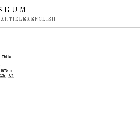
SEUM
ARTIKLER
ENGLISH
M. Thiele.
e
1970, p.
C3r
,
C4
,