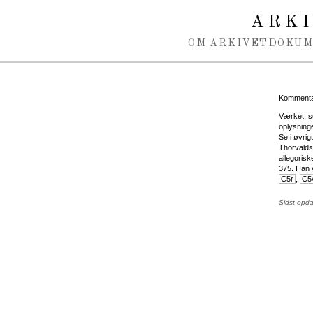
Spring navigation over
ARK
OM ARKIVET
DOKU
Kommentar
Værket, s
oplysninge
Se i øvrig
Thorvaldse
allegorisk
375. Han v
C5r
,
C5
Sidst opd