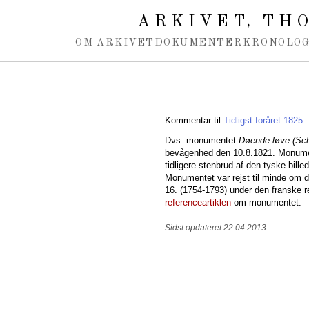
Spring navigation over
ARKIVET
THO
,
OM ARKIVET
DOKUMENTER
KRONOLOG
Kommentar til
Tidligst foråret 1825
Dvs. monumentet
Døende løve (Sch
bevågenhed den 10.8.1821. Monument
tidligere stenbrud af den tyske bill
Monumentet var rejst til minde om 
16. (1754-1793) under den franske r
referenceartiklen
om monumentet.
Sidst opdateret 22.04.2013