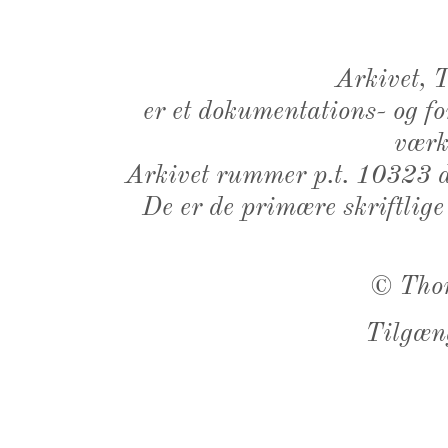
Arkivet,
er et dokumentations- og f
værk,
Arkivet rummer p.t. 10323 d
De er de primære skriftlige
©
Tho
Tilgæn