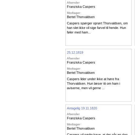
Afsender
Franziska Caspers
Modtager
Bertel Thorvaldsen
Caspers spørger oprørt Thorvaldsen, om
han slet ikke vil sige farvel til hende. Hun
føler med ham...
25.12.1819
Afsender
Franziska Caspers
Modtager
Bertel Thorvaldsen
Caspers lider under ikke at høre fra
Thorvaldsen. Hun læser tit om ham i
aviserne, men vil gerne ...
Antagelig 19.11.1820
Afsender
Franziska Caspers
Modtager
Bertel Thorvaldsen
Caspers vil nødig have, at der går en dag,