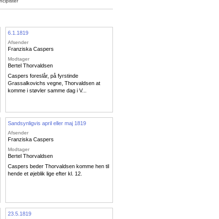
cipister
6.1.1819
Afsender
Franziska Caspers
Modtager
Bertel Thorvaldsen
Caspers foreslår, på fyrstinde
Grassalkovichs vegne, Thorvaldsen at
komme i støvler samme dag i V...
Sandsynligvis april eller maj 1819
Afsender
Franziska Caspers
Modtager
Bertel Thorvaldsen
Caspers beder Thorvaldsen komme hen til
hende et øjeblik lige efter kl. 12.
23.5.1819