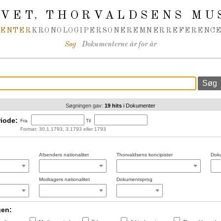
IVET
THORVALDSENS MU
,
MENTER
KRONOLOGI
PERSONER
EMNER
REFERENCE
Søg
Dokumenterne år for år
Søgningen gav:
19 hits
i Dokumenter
iode:
Fra
Til
Format: 30.1.1793, 3.1793 eller 1793
Afsenders nationalitet
Thorvaldsens koncipister
Doku
Modtagers nationalitet
Dokumentsprog
gen: