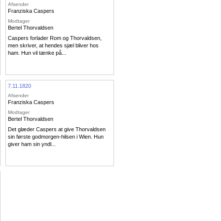
Afsender
Franziska Caspers
Modtager
Bertel Thorvaldsen
Caspers forlader Rom og Thorvaldsen,
men skriver, at hendes sjæl bliver hos
ham. Hun vil tænke på...
7.11.1820
Afsender
Franziska Caspers
Modtager
Bertel Thorvaldsen
Det glæder Caspers at give Thorvaldsen
sin første godmorgen-hilsen i Wien. Hun
giver ham sin yndl...