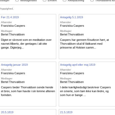
odtager
Modtagersted
Erhverv
Arkivplacering
Thorvaldsens kon
hyppighed.
Før 21.4.1819
Antagelig 5.1.1819
Afsender
Afsender
Franziska Caspers
Franziska Caspers
Modtager
Modtager
Bertel Thorvaldsen
Bertel Thorvaldsen
Digtet er skrevet som en meditation over
Caspers har gennem Knudtzon hørt, at
navnet Alberto, der gentages i alt otte
Thorvaldsen skal til Vatikanet med
gange. Digterjeg...
prinserne af Holsten samm...
Antagelig januar 1819
Antagelig april eller maj 1819
Afsender
Afsender
Franziska Caspers
Franziska Caspers
Modtager
Modtager
Bertel Thorvaldsen
Bertel Thorvaldsen
Caspers beder Thorvaldsen sende hende
I dette kærlighedsdigt beskriver Caspers
et brev, som han havde i sin lomme aftenen
en smerte, som bøn ikke kan lindre, og
forinden.
som hun er bange ...
20.5.1819
21.5.1819