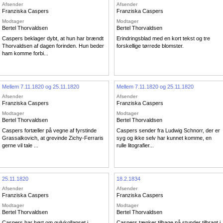
Afsender
Afsender
Franziska Caspers
Franziska Caspers
Modtager
Modtager
Bertel Thorvaldsen
Bertel Thorvaldsen
Caspers beklager dybt, at hun har brændt
Erindringsblad med en kort tekst og tre
Thorvaldsen af dagen forinden. Hun beder
forskellige tørrede blomster.
ham komme forbi...
Mellem 7.11.1820 og 25.11.1820
Mellem 7.11.1820 og 25.11.1820
Afsender
Afsender
Franziska Caspers
Franziska Caspers
Modtager
Modtager
Bertel Thorvaldsen
Bertel Thorvaldsen
Caspers fortæller på vegne af fyrstinde
Caspers sender fra Ludwig Schnorr, der er
Grassalkovich, at grevinde Zichy-Ferraris
syg og ikke selv har kunnet komme, en
gerne vil tale ...
rulle litografier...
25.11.1820
18.2.1834
Afsender
Afsender
Franziska Caspers
Franziska Caspers
Modtager
Modtager
Bertel Thorvaldsen
Bertel Thorvaldsen
Caspers har hørt om gulvkollapset i
Caspers tænker tilbage på stunder tilbragt i