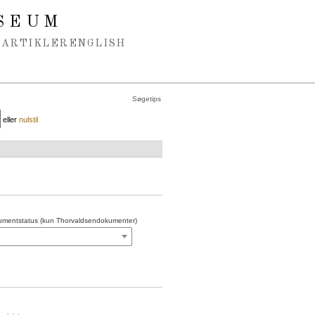
SEUM
ARTIKLER
ENGLISH
Søgetips
eller
nulstil
mentstatus (kun Thorvaldsendokumenter)