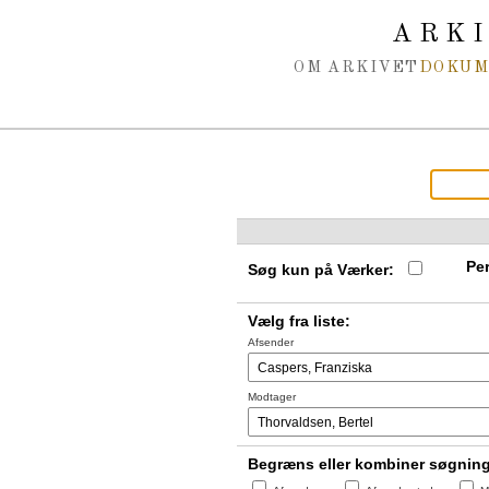
Spring navigation over
ARK
OM ARKIVET
DOKU
Per
Søg kun på Værker:
Vælg fra liste:
Afsender
Modtager
Begræns eller kombiner søgnin