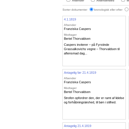
Afsender
Afsendersted
M
Sorter dokumenter
kronologisk eller efter
4.1.1819
Afsender
Franziska Caspers
Modtager
Bertel Thorvaldsen
Caspers inviterer – på Fyrstinde
Grassalkovichs vegne – Thorvaldsen til
aftensmad dag...
Antagelig før 21.4.1819
Afsender
Franziska Caspers
Modtager
Bertel Thorvaldsen
Strofen opfordrer den, der er ramt af lidelse
og forhåbningsløshed, til bøn i stilhed.
Antagelig 21.4.1819