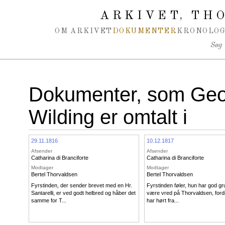
Spring navigation over
ARKIVET
THO
,
OM ARKIVET
DOKUMENTER
KRONOLOG
Søg
Dokumenter, som Geo
Wilding er omtalt i
29.11.1816
10.12.1817
Afsender
Afsender
Catharina di Branciforte
Catharina di Branciforte
Modtager
Modtager
Bertel Thorvaldsen
Bertel Thorvaldsen
Fyrstinden, der sender brevet med en Hr.
Fyrstinden føler, hun har god gru
Santarelli, er ved godt helbred og håber det
være vred på Thorvaldsen, fordi
samme for T...
har hørt fra...