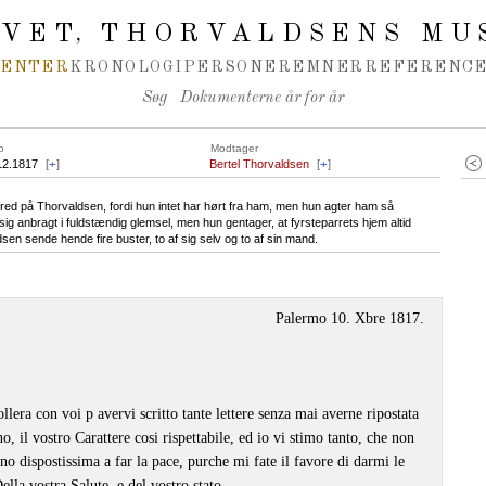
IVET
THORVALDSENS MU
,
MENTER
KRONOLOGI
PERSONER
EMNER
REFERENCE
Søg
Dokumenterne år for år
o
Modtager
12.1817
[
+
]
Bertel Thorvaldsen
[
+
]
 vred på Thorvaldsen, fordi hun intet har hørt fra ham, men hun agter ham så
 sig anbragt i fuldstændig glemsel, men hun gentager, at fyrsteparrets hjem altid
en sende hende fire buster, to af sig selv og to af sin mand.
Palermo 10. Xbre 1817.
lera con voi p avervi scritto tante lettere senza mai averne ripostata
o, il vostro Carattere cosi rispettabile, ed io vi stimo tanto, che non
ono dispostissima a far la pace, purche mi fate il favore di darmi le
ella vostra Salute, e del vostro stato.