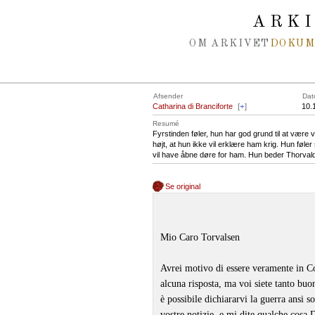
Spring navigation over
ARK
OM ARKIVET
DOKU
Afsender
Dat
Catharina di Branciforte
[
+
]
10.
Resumé
Fyrstinden føler, hun har god grund til at være
højt, at hun ikke vil erklære ham krig. Hun føler
vil have åbne døre for ham. Hun beder Thorvalds
Se original
Mio Caro Torvalsen
Avrei motivo di essere veramente in Col
alcuna risposta, ma voi siete tanto buon
è possibile dichiararvi la guerra ansi s
vostre notizie, e mi dite qualche cosa D