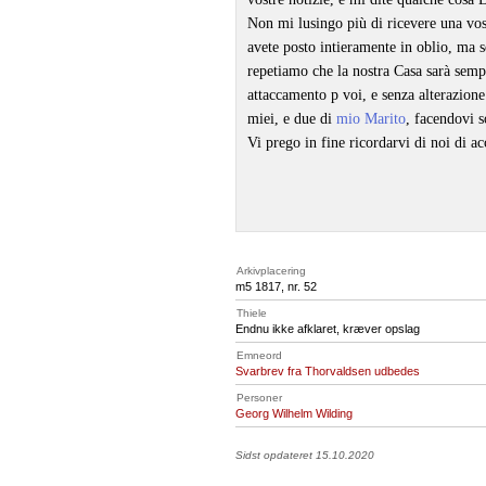
Non mi lusingo più di ricevere una vost
avete posto intieramente in oblio, ma se
repetiamo che la nostra Casa sarà sempr
attaccamento p voi, e senza alterazione
miei, e due di
mio Marito
, facendovi s
Vi prego in fine ricordarvi di noi di a
Arkivplacering
m5 1817, nr. 52
Thiele
Endnu ikke afklaret, kræver opslag
Emneord
Svarbrev fra Thorvaldsen udbedes
Personer
Georg Wilhelm Wilding
Sidst opdateret 15.10.2020