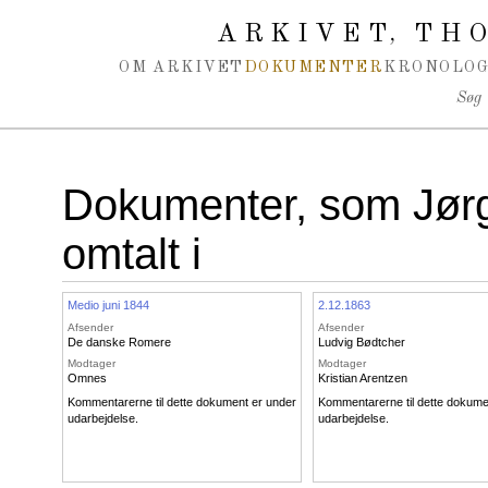
Spring navigation over
ARKIVET
THO
,
OM ARKIVET
DOKUMENTER
KRONOLOG
Søg
Dokumenter, som Jør
omtalt i
Medio juni 1844
2.12.1863
Afsender
Afsender
De danske Romere
Ludvig Bødtcher
Modtager
Modtager
Omnes
Kristian Arentzen
Kommentarerne til dette dokument er under
Kommentarerne til dette dokume
udarbejdelse.
udarbejdelse.