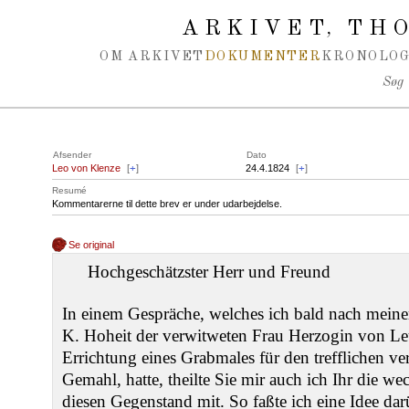
Spring navigation over
ARKIVET
THO
,
OM ARKIVET
DOKUMENTER
KRONOLOG
Søg
Afsender
Dato
Leo von Klenze
[
+
]
24.4.1824
[
+
]
Resumé
Kommentarerne til dette brev er under udarbejdelse.
Se original
Hochgeschätzster Herr und Freund
In einem Gespräche, welches ich bald nach meiner
K. Hoheit der verwitweten Frau Herzogin von Le
Errichtung eines Grabmales für den trefflichen ve
Gemahl, hatte, theilte Sie mir auch ich Ihr die w
diesen Gegenstand mit. So faßte ich eine Idee da