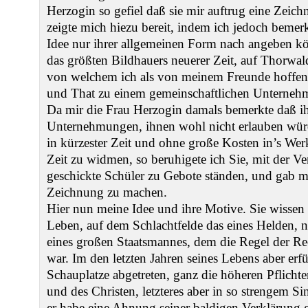
Herzogin so gefiel daß sie mir auftrug eine Zei
zeigte mich hiezu bereit, indem ich jedoch bemerk
Idee nur ihrer allgemeinen Form nach angeben kö
das größten Bildhauers neuerer Zeit, auf Thorwa
von welchem ich als von meinem Freunde hoffen
und That zu einem gemeinschaftlichen Unternehm
Da mir die Frau Herzogin damals bemerkte daß i
Unternehmungen, ihnen wohl nicht erlauben wür
in kürzester Zeit und ohne große Kosten in’s Werk 
Zeit zu widmen, so beruhigete ich Sie, mit der V
geschickte Schüler zu Gebote ständen, und gab m
Zeichnung zu machen.
Hier nun meine Idee und ihre Motive. Sie wissen
Leben, auf dem Schlachtfelde das eines Helden, 
eines großen Staatsmannes, dem die Regel der Rec
war. Im den letzten Jahren seines Lebens aber erfü
Schauplatze abgetreten, ganz die höheren Pflicht
und des Christen, letzteres aber in so strengem S
er habe eine Ahnung seiner baldigen Verklärung