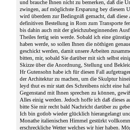
und brauche Ihnen nicht zu bemerken, daß die U
zwingen, auf möglichste Ersparung bey diesem 
wird überdem zur Bedingniß gemacht, daß diese A
definitiven Bestellung in Rom zum Transporte fert
bis dahin auch mit der gleichzubeginnenden Ausf
Theiles fertig sein werde. Sobald ich eine günsti
haben werde, so sollen Ihnen die nöthigen genaue
geschickt werden, damit unsere Arbeiten zusam
bitten, mir, sobald Sie darüber mit sich selbst ein
Skizze über die Anordnung, Stellung und Beklei
Hr Gutensohn habe ich für diesen Fall aufgetrag
der Architektur zu machen, um die Skulptur hin
leyd thut es mir statt des Schreibens nicht eine h
Gegenstand mit Ihnen sprechen zu können, gewi
Alles einig werden. Jedoch hoffe ich daß dieses a
bitte Sie mir recht bald Nachricht darüber zu gebe
Ich bin gotlob wieder glücklich hierangelangt un
Monathe italienischen Himmel gestürkt vollkom
erschreckliche Wetter welches wir hier haben. Mö