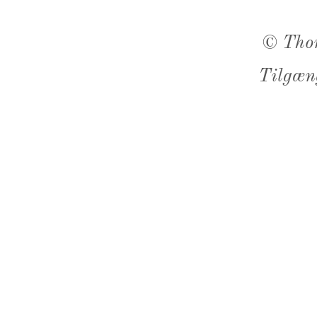
©
Tho
Tilgæn