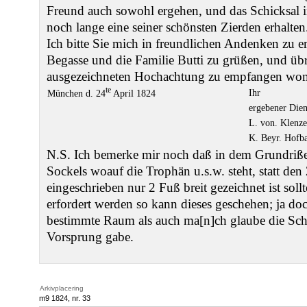
Freund auch sowohl ergehen, und das Schicksal i
noch lange eine seiner schönsten Zierden erhalten
Ich bitte Sie mich in freundlichen Andenken zu e
Begasse und die Familie Butti zu grüßen, und üb
ausgezeichneten Hochachtung zu empfangen womi
te
Ihr
München d. 24
April 1824
ergebener Die
L. von. Klenze
K. Beyr. Hofba
N.S. Ich bemerke mir noch daß in dem Grundriß
Sockels woauf die Trophän u.s.w. steht, statt de
eingeschrieben nur 2 Fuß breit gezeichnet ist sol
erfordert werden so kann dieses geschehen; ja do
bestimmte Raum als auch ma[n]ch glaube die Sch
Vorsprung gabe.
Arkivplacering
m9 1824, nr. 33