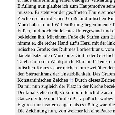
Erfüllung nun glaubte ich zum Hauptmotive sei
müssen. Er steht vor der geöffneten Thüre seines 
Zeichen seiner irdischen Größe und irdischen R
Marschallstab und Waffenrüstung liegen in eine T
Füßen, und noch ein leichtes Untergewand und ei
bekleiden ihn. Mit einem Fuße die Stufen zum Ei
nimmt er, die rechte Hand auf’s Herz, mit der link
irdischen Größe: des Ruhmes Lorbeerkranz, vom
danebensitzenden Muse oder Göttin der Geschicht
Tafel schon sein Wahlspruch: Ehre und Treue, eing
irdischen Kranzes aber reichen ihm zwei über d
den Sternenkranz der Unsterblichkeit. Das Grab
Konstantinischen Zeichen
‡
:
Durch dieses Zeiche
Da mir nun zugleich der Platz in der Kirche beze
Denkmal stehen soll, so komponirte ich die archi
Ganze der Idee und für den Platz paßlich, wobey 
Figuren nur insofern angab, als es nöthig war, die
Die Zeichnung nun, von welcher ich eine Pause m