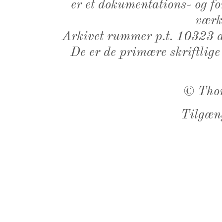
er et dokumentations- og f
værk,
Arkivet rummer p.t. 10323 d
De er de primære skriftlige
©
Tho
Tilgæn