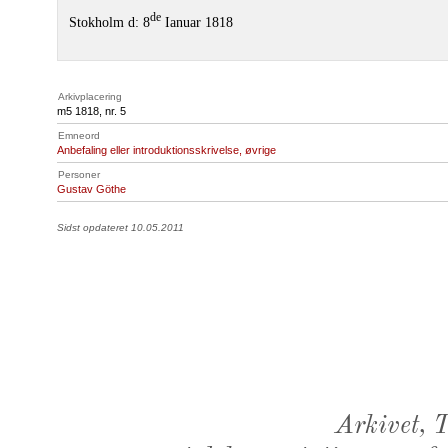
de
Stokholm d: 8
Ianuar 1818
Arkivplacering
m5 1818, nr. 5
Emneord
Anbefaling eller introduktionsskrivelse, øvrige
Personer
Gustav Göthe
Sidst opdateret 10.05.2011
Arkivet,