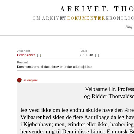
Spring navigation over
ARKIVET
THO
,
OM ARKIVET
DOKUMENTER
KRONOLOG
Søg
Afsender
Dato
Peder Anker
[
+
]
8.1.1818
[
+
]
Resumé
Kommentarerne til dette brev er under udarbejdelse.
Se original
Velbaarne Hr. Profess
og Ridder Thorvalds
Ieg veed ikke om ieg endnu skulde have den Ære a
Velbaarenhed siden de flere Aar tilbage da ieg h
i Kjøbenhavn; men, erindret eller ikke, haaber ieg 
henvender mig til Dem i disse Linier. En norsk Bo