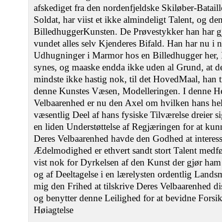
afskediget fra den nordenfjeldske Skiløber-Batail
Soldat, har viist et ikke almindeligt Talent, og de
BilledhuggerKunsten. De Prøvestykker han har gjo
vundet alles selv Kjenderes Bifald. Han har nu i n
Udhugninger i Marmor hos en Billedhugger her, 
synes, og maaske endda ikke uden al Grund, at det
mindste ikke hastig nok, til det HovedMaal, han tr
denne Kunstes Væsen, Modelleringen. I denne H
Velbaarenhed er nu den Axel om hvilken hans he
væsentlig Deel af hans fysiske Tilværelse dreier si
en liden Understøttelse af Regjæringen for at ku
Deres Velbaarenhed havde den Godhed at interess
Ædelmodighed er ethvert sandt stort Talent medfød
vist nok for Dyrkelsen af den Kunst der gjør ham
og af Deeltagelse i en lærelysten ordentlig Lands
mig den Frihed at tilskrive Deres Velbaarenhed dis
og benytter denne Leilighed for at bevidne Forsi
Høiagtelse