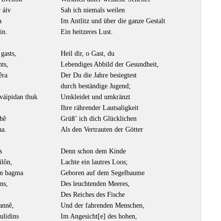
 áiv
Sah ich niemals weilen
a
Im Antlitz und über die ganze Gestalt
in.
Ein heitzeres Lust.
 gasts,
Heil dir, o Gast, du
hts,
Lebendiges Abbild der Gesundheit,
êra
Der Du die Jahre besiegtest
durch beständige Jugend;
váipidan thuk
Umkleidet und umkränzt
Ihre rährender Lautsaligkeit
hê
Grüß’ ich dich Glücklichen
na.
Als den Vertrauten der Götter
s
Denn schon dem Kinde
ilôn,
Lachte ein lautres Loos;
ïn bagma
Geboren auf dem Segelbaume
ns,
Des leuchtenden Meeres,
Des Reiches des Fische
annê,
Und der fahrenden Menschen,
ulidins
Im Angesicht[e] des hohen,