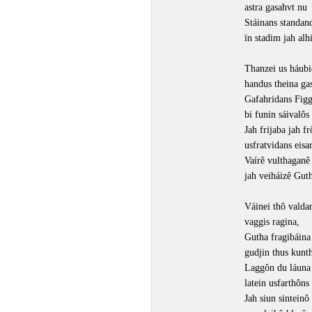
astra gasahvt nu
Stáinans standan
ïn stadim jah alh
Thanzei us háubi
handus theina ga
Gafahridans Fig
bi funin sáivalôs
Jah frijaba jah f
usfratvidans eisa
Vaírê vulthaganê
jah veiháizê Gut
Váinei thô valda
vaggis ragina,
Gutha fragibáina
gudjin thus kunth
Laggôn du láuna
latein usfarthôns
Jah siun sinteinô