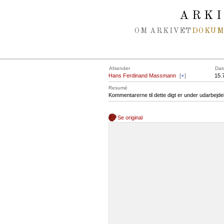
Spring navigation over
ARK
OM ARKIVET
DOKU
Afsender
Dat
Hans Ferdinand Massmann
[
+
]
15.
Resumé
Kommentarerne til dette digt er under udarbejde
Se original