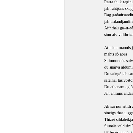
Rasta thuk ragini
jah rahtjôns skap
Dag gadaúrsandi
jah usdáudjandin
Aiththáu ga–u–sê
siun áiv vulthriz
Aththan mannis 
mahts sô abra
Sniumundôs sniv
du snáiva aldumi
Du saúrgê jah sa
sateinái lasivôstô
Du athanam agl
Jah ahmins andaa
Ak sai nui sitith 
sineigs thar jugg
Thizei sildaleikja
Siunáis valdufni
Uf hvaírnein áuk