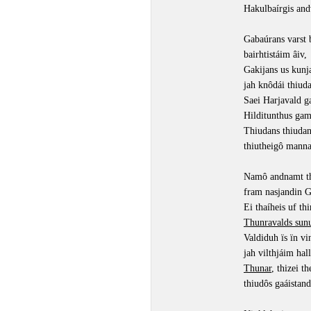
Hakulbaírgis and
Gabaúrans varst 
bairhtistáim âiv,
Gakijans us kunj
jah knôdái thiuda
Saei Harjavald g
Hilditunthus gam
Thiudans thiuda
thiutheigô mann
Namô andnamt t
fram nasjandin G
Ei thaíheis uf thi
Thunravalds sun
Valdiduh ïs ïn v
jah vilthjáim hal
Thunar
, thizei t
thiudôs gaáistand