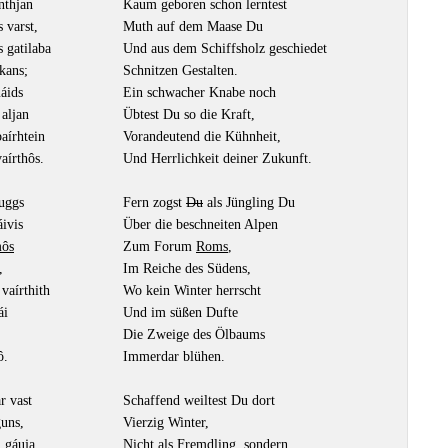
nthjan
Kaum geboren schon lerntest
s varst,
Muth auf dem Maase Du
s gatilaba
Und aus dem Schiffsholz geschiedet
kans;
Schnitzen Gestalten.
áids
Ein schwacher Knabe noch
aljan
Übtest Du so die Kraft,
baírhtein
Vorandeutend die Kühnheit,
aírthôs.
Und Herrlichkeit deiner Zukunft.
juggs
Fern zogst
Du
als Jüngling Du
áivis
Über die beschneiten Alpen
ôs
Zum Forum
Roms
,
,
Im Reiche des Südens,
 vaírthith
Wo kein Winter herrscht
ái
Und im süßen Dufte
Die Zweige des Ölbaums
ô.
Immerdar blühen.
r vast
Schaffend weiltest Du dort
guns,
Vierzig Winter,
i gáuja
Nicht als Fremdling, sondern