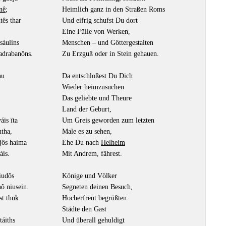
nê
;
Heimlich ganz in den Straßen Roms
tês thar
Und eifrig schufst Du dort
Eine Fülle von Werken,
sáulins
Menschen – und Göttergestalten
adrabanôns.
Zu Erzguß oder in Stein gehauen.
nu
Da entschloßest Du Dich
Wieder heimzusuchen
Das geliebte und Theure
Land der Geburt,
áis ïta
Um Greis geworden zum letzten
tha,
Male es zu sehen,
ljôs haima
Ehe Du nach
Helheim
áis.
Mit Andrem, fährest.
iudôs
Könige und Völker
ô niusein.
Segneten deinen Besuch,
st thuk
Hocherfreut begrüßten
Städte den Gast
táiths
Und überall gehuldigt