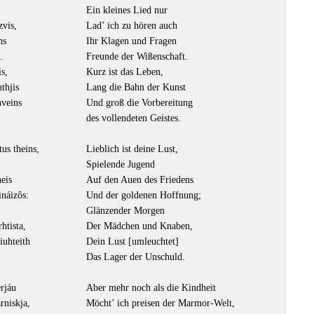
Ein kleines Lied nur
zvis,
Lad’ ich zu hören auch
ns
Ihr Klagen und Fragen
.
Freunde der Wißenschaft.
is,
Kurz ist das Leben,
nthjis
Lang die Bahn der Kunst
nveins
Und groß die Vorbereitung
des vollendeten Geistes.
tus theins,
Lieblich ist deine Lust,
Spielende Jugend
eis
Auf den Auen des Friedens
ináizôs:
Und der goldenen Hoffnung;
Glänzender Morgen
htista,
Der Mädchen und Knaben,
iuhteith
Dein Lust [umleuchtet]
Das Lager der Unschuld.
rjáu
Aber mehr noch als die Kindheit
rniskja,
Möcht’ ich preisen der Marmor-Welt,