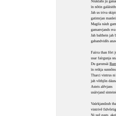
Niuklahs ju gana
ïn nôtin galáisith
Jah us triva skipi
gatimrjan manlei
Magila náuh gam
gamanvjands sva 
Jah balthein jah 
gabandvidês anav
Faírra than fôrt 
usar faírgunja sn
Du garunsái
Rum
ïn reikja sunnôns
Tharci vintrus ni
jah vôthjôn dáun
Asteis alêvjans
usáivjand sintein
Vaúrkjandzuh tha
vintrivê fidvôrti
Ni svê gasts, ake