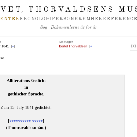
IVET
THORVALDSENS MU
,
MENTER
KRONOLOGI
PERSONER
EMNER
REFERENCE
Søg
Dokumenterne år for år
o
Modtager
7.1841
[
+
]
Bertel Thorvaldsen
[
+
]
lse.
Alliterations-Gedicht
in
gothischer Sprache.
Zum 15. July 1841 gedichtet.
[
xxxxxxxxxx xxxxx
]
(Thunravalds sunáu.)