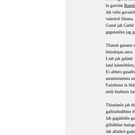
ïn gatvôm
Rumô
Jah váila gavaúrh
vaúrstvê filusna,
Gumê jah Guthê 
gagutanôns jag g
Thanuh ganamt 
biniuhsjan astra
Liub jah galáub
land háimôthleis,
Ei altheis gasaíhv
astumistamma sin
Faúrthizei ïn Ha
mith hiuhmin far
Thiudanôs jah th
gathiuthidêdun th
Jah gagáilidôs ga
gôlidêdun baúrgs
Jah allathrô gaáis