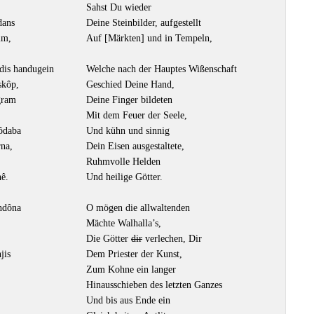
Sahst Du wieder
dans
Deine Steinbilder, aufgestellt
im,
Auf [Märkten] und in Tempeln,
dis handugein
Welche nach der Hauptes Wißenschaft
skôp,
Geschied Deine Hand,
gram
Deine Finger bildeten
Mit dem Feuer der Seele,
rôdaba
Und kühn und sinnig
rna,
Dein Eisen ausgestaltete,
Ruhmvolle Helden
hê.
Und heilige Götter.
ndôna
O mögen die allwaltenden
Mächte Walhalla’s,
Die Götter
dir
verlechen, Dir
jis
Dem Priester der Kunst,
Zum Kohne ein langer
Hinausschieben des letzten Ganzes
Und bis aus Ende ein