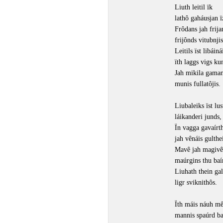
Liuth leitil ïk
lathô gaháusjan ï
Frôdans jah frija
frijônds vitubnjis
Leitils ïst libáiná
ïth laggs vigs ku
Jah mikila gama
munis fullatôjis.
Liubaleiks ïst lus
láikanderi junds,
Ïn vagga gavaírth
jah vênáis gulthe
Mavê jah magivê
maúrgins thu baír
Liuhath thein gal
ligr sviknithôs.
Ïth máis náuh mê
mannis spaúrd ba