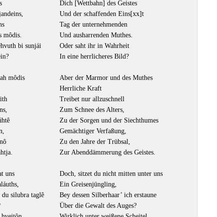
s
Dich [Wettbahn] des Geistes
jandeins,
Und der schaffenden Eins[xx]t
ns
Tag der unternehmenden
s môdis.
Und ausharrenden Muthes.
hvuth bi sunjái
Oder saht ihr in Wahrheit
ein?
In eine herrlicheres Bild?
jah môdis
Aber der Marmor und des Muthes
Herrliche Kraft
ith
Treibet nur allzuschnell
ns,
Zum Schnee des Alters,
úhtê
Zu der Sorgen und der Siechthumes
n,
Gemächtiger Verfaßung,
ônô
Zu den Jahre der Trübsal,
htja.
Zur Abenddämmerung des Geistes.
at uns
Doch, sitzet du nicht mitten unter uns
aláuths,
Ein Greisenjüngling,
 du silubra taglê
Bey dessen Silberhaar’ ich erstaune
?
Über die Gewalt des Auges?
 hveitôn
Wirklich unter weißene Scheitel