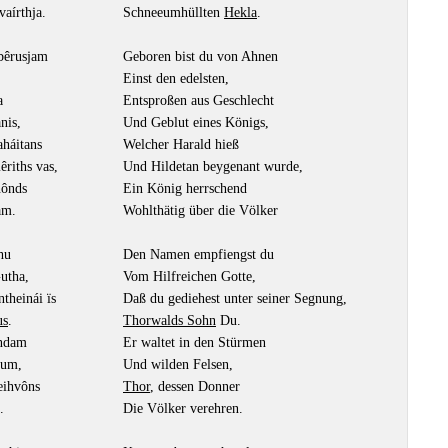
vaírthja.
Schneeumhüllten
Hekla
.
bêrusjam
Geboren bist du von Ahnen
Einst den edelsten,
a
Entsproßen aus Geschlecht
nis,
Und Geblut eines Königs,
aháitans
Welcher Harald hieß
êriths vas,
Und Hildetan beygenant wurde,
nônds
Ein König herrschend
am.
Wohlthätig über die Völker
hu
Den Namen empfiengst du
utha,
Vom Hilfreichen Gotte,
ntheinái ïs
Daß du gediehest unter seiner Segnung,
us
.
Thorwalds Sohn
Du.
indam
Er waltet in den Stürmen
lum,
Und wilden Felsen,
heihvôns
Thor
, dessen Donner
.
Die Völker verehren.