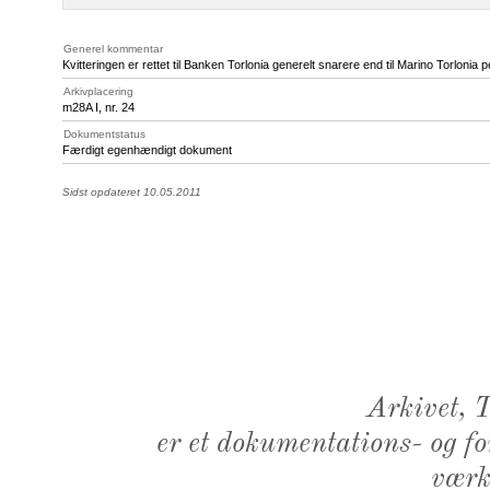
Generel kommentar
Kvitteringen er rettet til Banken Torlonia generelt snarere end til Marino Torlonia p
Arkivplacering
m28A I, nr. 24
Dokumentstatus
Færdigt egenhændigt dokument
Sidst opdateret 10.05.2011
Arkivet,
er et dokumentations- og f
værk,