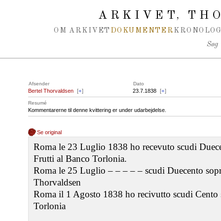
Spring navigation over
ARKIVET
THO
,
OM ARKIVET
DOKUMENTER
KRONOLOG
Søg
Afsender
Dato
Bertel Thorvaldsen
[
+
]
23.7.1838
[
+
]
Resumé
Kommentarerne til denne kvittering er under udarbejdelse.
Se original
Roma le 23 Luglio 1838 ho recevuto scudi Duece
Frutti al Banco Torlonia.
Roma le 25 Luglio – – – – – scudi Duecento sopra
Thorvaldsen
Roma il 1 Agosto 1838 ho recivutto scudi Cento s
Torlonia