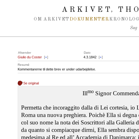
Spring navigation over
ARKIVET
THO
,
OM ARKIVET
DOKUMENTER
KRONOLOG
Søg
Afsender
Dato
Giulio du Coster
[
+
]
4.3.1842
[
+
]
Resumé
Kommentarerne til dette brev er under udarbejdelse.
Se original
mo
Ill
Signor Commenda
Permetta che incoraggito dalla di Lei cortesia, io L
Roma una nuova preghiera. Poichè Ella si degna co
col suo nome la nota dei Soscrittori alla Galleria d
da quanto si compiacque dirmi, Ella sembra dispos
medesima al Re ed all’ Accademia di Danimarca; i