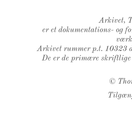
Arkivet,
er et dokumentations- og f
værk,
Arkivet rummer p.t. 10323 d
De er de primære skriftlige
©
Tho
Tilgæn