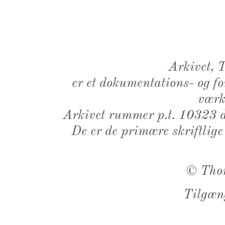
Arkivet,
er et dokumentations- og f
værk,
Arkivet rummer p.t. 10323 d
De er de primære skriftlige
©
Tho
Tilgæn