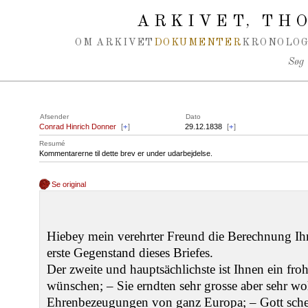
Spring navigation over
ARKIVET
THO
,
OM ARKIVET
DOKUMENTER
KRONOLOG
Søg
Afsender
Dato
Conrad Hinrich Donner
[
+
]
29.12.1838
[
+
]
Resumé
Kommentarerne til dette brev er under udarbejdelse.
Se original
Hiebey mein verehrter Freund die Berechnung Ihre
erste Gegenstand dieses Briefes.
Der zweite und hauptsächlichste ist Ihnen ein fro
wünschen; – Sie erndten sehr grosse aber sehr wo
Ehrenbezeugungen von ganz Europa; – Gott sch