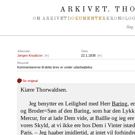
Spring navigation over
ARKIVET
THO
,
OM ARKIVET
DOKUMENTER
KRONOLOG
Søg
Afsender
Dato
Jørgen Knudtzon
[
+
]
22.1.1838
[
+
]
Resumé
Kommentarerne til dette brev er under udarbejdelse.
Se original
Kiære Thorwaldsen.
Jeg benytter en Leilighed med Herr
Baring
, e
og Broder=Søn af den Baring, som har den Lykke
Mercur, for at lade Dem vide, at Baillie og ieg ere
vores Skyld, at vi ikke ere hos Dem i Vinter istæde
Paris. – Jeg haaber imidlertid, at intet vil forhind