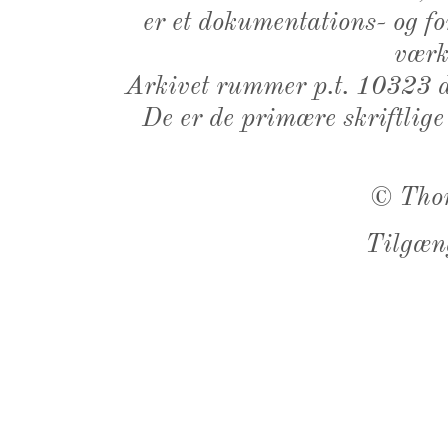
er et dokumentations- og f
værk,
Arkivet rummer p.t. 10323 d
De er de primære skriftlige
©
Tho
Tilgæn