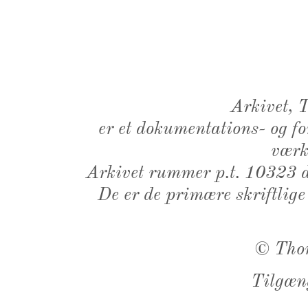
Arkivet,
er et dokumentations- og f
værk,
Arkivet rummer p.t. 10323 d
De er de primære skriftlige
©
Tho
Tilgæn