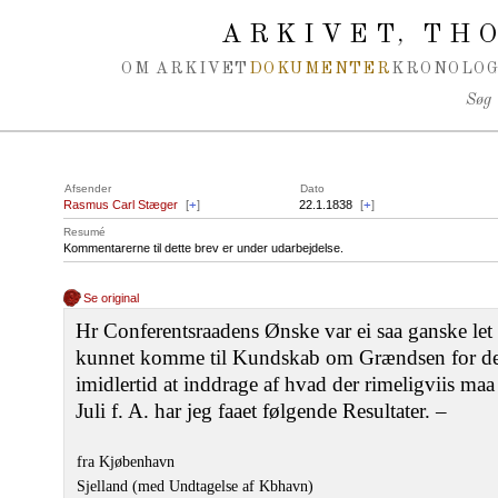
Spring navigation over
ARKIVET
THO
,
OM ARKIVET
DOKUMENTER
KRONOLOG
Søg
Afsender
Dato
Rasmus Carl Stæger
[
+
]
22.1.1838
[
+
]
Resumé
Kommentarerne til dette brev er under udarbejdelse.
Se original
Hr Conferentsraadens Ønske var ei saa ganske let a
kunnet komme til Kundskab om Grændsen for den
imidlertid at inddrage af hvad der rimeligviis m
Juli f. A. har jeg faaet følgende Resultater. –
fra Kjøbenhavn
Sjelland (med Undtagelse af Kbhavn)