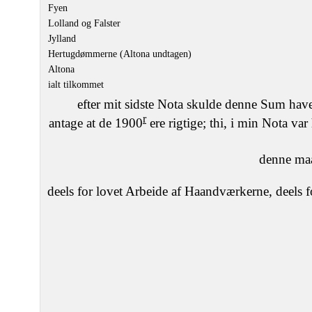
Fyen
Lolland og Falster
Jylland
Hertugdømmerne (Altona undtagen)
Altona
ialt tilkommet
efter mit sidste Nota skulde denne Sum hav
r
antage at de 1900
ere rigtige; thi, i min Nota va
denne maa
deels for lovet Arbeide af Haandværkerne, deels f