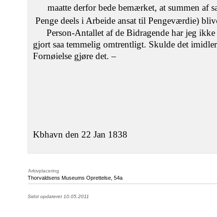
maatte derfor bede bemærket, at summen af sa
Penge deels i Arbeide ansat til Pengeværdie) bli
Person-Antallet af de Bidragende har jeg ikke t
gjort saa temmelig omtrentligt. Skulde det imidle
Fornøielse gjøre det. –
Kbhavn den 22 Jan 1838
Arkivplacering
Thorvaldsens Museums Oprettelse, 54a
Sidst opdateret 10.05.2011