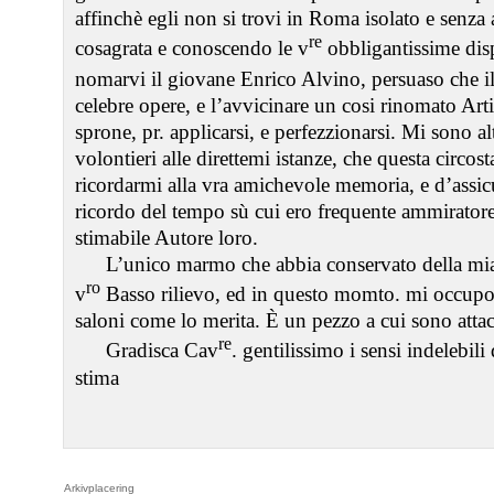
affinchè egli non si trovi in Roma isolato e senz
re
cosagrata e conoscendo le v
obbligantissime disp
nomarvi il giovane Enrico Alvino, persuaso che il
celebre opere, e l’avvicinare un cosi rinomato Artis
sprone, pr. applicarsi, e perfezzionarsi. Mi sono al
volontieri alle direttemi istanze, che questa circos
ricordarmi alla vra amichevole memoria, e d’assic
ricordo del tempo sù cui ero frequente ammiratore 
stimabile Autore loro.
L’unico marmo che abbia conservato della mia
ro
v
Basso rilievo, ed in questo momto. mi occupo 
saloni come lo merita. È un pezzo a cui sono attac
re
Gradisca Cav
. gentilissimo i sensi indelebili
stima
Arkivplacering