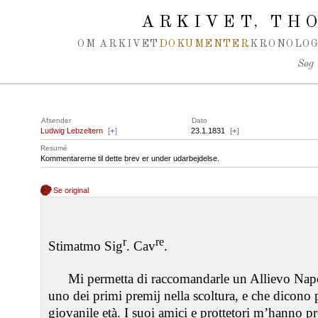
Spring navigation over
ARKIVET
THO
,
OM ARKIVET
DOKUMENTER
KRONOLOG
Søg
Afsender
Dato
Ludwig Lebzeltern
[
+
]
23.1.1831
[
+
]
Resumé
Kommentarerne til dette brev er under udarbejdelse.
Se original
r
re
Stimatmo Sig
. Cav
.
Mi permetta di raccomandarle un Allievo Napo
uno dei primi premij nella scoltura, e che dicono p
giovanile età. I suoi amici e prottetori m’hanno pr