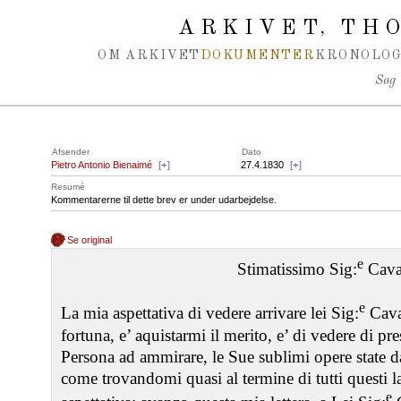
Spring navigation over
ARKIVET
THO
,
OM ARKIVET
DOKUMENTER
KRONOLOG
Søg
Afsender
Dato
Pietro Antonio Bienaimé
[
+
]
27.4.1830
[
+
]
Resumé
Kommentarerne til dette brev er under udarbejdelse.
Se original
e
Stimatissimo Sig:
Cava
e
La mia aspettativa di vedere arrivare lei Sig:
Caval
fortuna, e’ aquistarmi il merito, e’ di vedere di pr
Persona ad ammirare, le Sue sublimi opere state 
come trovandomi quasi al termine di tutti questi lav
e