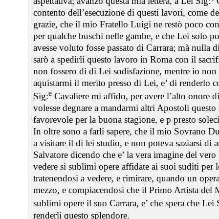
aspettativa; avanzo questa mia lettera, a Lei Sig:
C
contento dell’esecuzione di questi lavori, come d
grazie, che il mio Fratello Luigi ne restò poco co
per qualche buschi nelle gambe, e che Lei solo po
avesse voluto fosse passato di Carrara; mà nulla
sarò a spedirli questo lavoro in Roma con il sacrif
non fossero di di Lei sodisfazione, mentre io non 
aquistarmi il merito presso di Lei, e’ di renderlo c
e
Sig:
Cavaliere mi affido, per avere l’alto onore di 
volesse degnare a mandarmi altri Apostoli questo
favorevole per la buona stagione, e p presto solecit
In oltre sono a farli sapere, che il mio Sovrano 
a visitare il di lei studio, e non poteva saziarsi di
Salvatore dicendo che e’ la vera imagine del vero
vedere si sublimi opere affidate ai suoi suditi pe
tratenendosi a vedere, e rimirare, quando un opera
mezzo, e compiacendosi che il Primo Artista del 
sublimi opere il suo Carrara, e’ che spera che Lei 
renderli questo splendore.