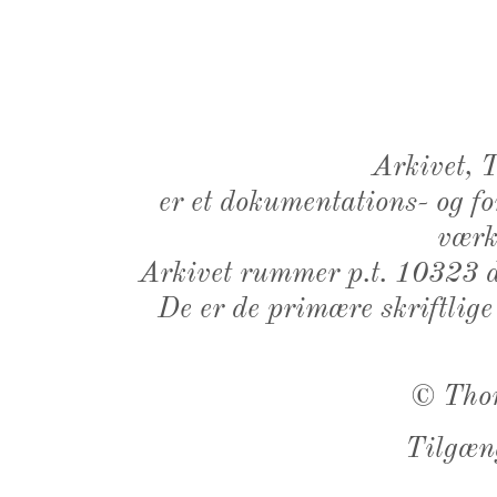
Arkivet,
er et dokumentations- og f
værk,
Arkivet rummer p.t. 10323 d
De er de primære skriftlige
©
Tho
Tilgæn