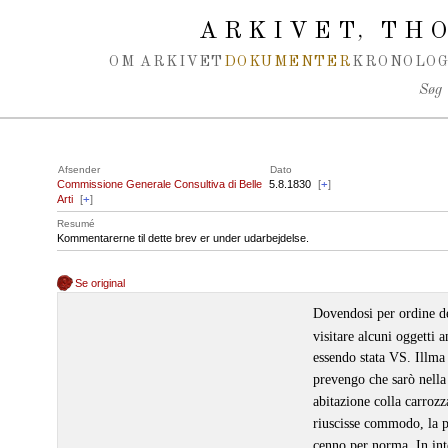
Spring navigation over
ARKIVET
THO
,
OM ARKIVET
DOKUMENTER
KRONOLOG
Søg
Afsender
Dato
Commissione Generale Consultiva di Belle
5.8.1830
[
+
]
Arti
[
+
]
Resumé
Kommentarerne til dette brev er under udarbejdelse.
Se original
Dovendosi per ordine d
visitare alcuni oggetti a
essendo stata VS. Illma p
prevengo che sarò nella
abitazione colla carrozz
riuscisse commodo, la 
cenno per norma. In int