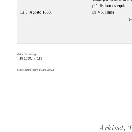
più distinto ossequio
Li 5. Agosto 1830.
Di VS. Illma
P
Arkivplacering
m15 1830, nr. 115
Sidst opdateret 10.05.2011
Arkivet,