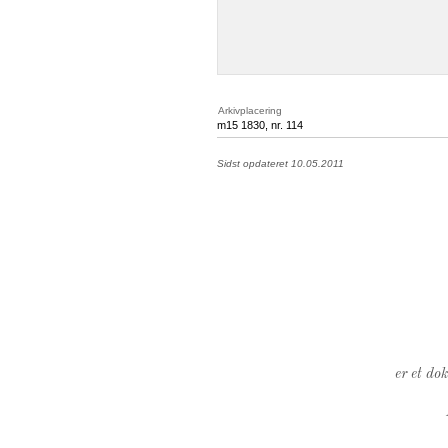
Arkivplacering
m15 1830, nr. 114
Sidst opdateret 10.05.2011
er et do