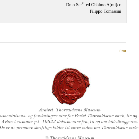
e
Dmo Ser
. ed Obblmo A[mi]co
Filippo Tomassini
Print
Thorvaldsens Segl
Arkivet, Thorvaldsens Museum
kumentations- og forskningscenter for Bertel Thorvaldsens værk, liv og 
Arkivet rummer p.t. 10322 dokumenter fra, til og om billedhuggeren.
De er de primære skriftlige kilder til vores viden om Thorvaldsens virke
©
Thorvaldsens Museum