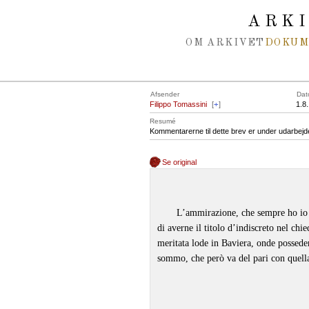
Spring navigation over
ARK
OM ARKIVET
DOKU
Afsender
Dat
Filippo Tomassini
[
+
]
1.8
Resumé
Kommentarerne til dette brev er under udarbejd
Se original
L’ammirazione, che sempre ho io pr
di averne il titolo d’indiscreto nel ch
meritata lode in Baviera, onde possede
sommo, che però va del pari con quell