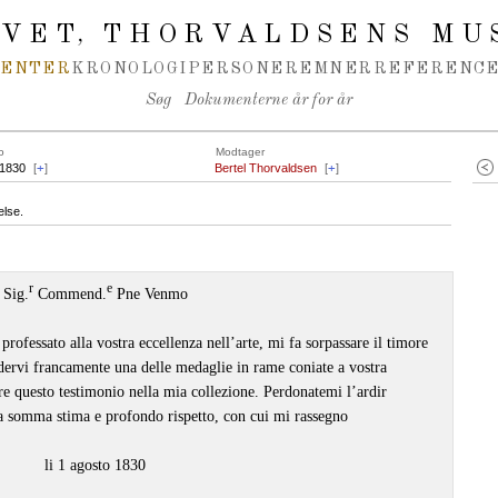
IVET
THORVALDSENS MU
,
MENTER
KRONOLOGI
PERSONER
EMNER
REFERENCE
Søg
Dokumenterne år for år
o
Modtager
.1830
[
+
]
Bertel Thorvaldsen
[
+
]
else.
r
e
Sig.
Commend.
Pne Venmo
ofessato alla vostra eccellenza nell’arte, mi fa sorpassare il timore
iedervi francamente una delle medaglie in rame coniate a vostra
re questo testimonio nella mia collezione. Perdonatemi l’ardir
a somma stima e profondo rispetto, con cui mi rassegno
li 1 agosto 1830