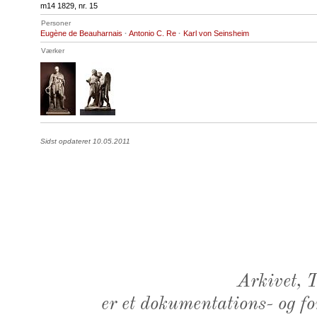
m14 1829, nr. 15
Personer
Eugène de Beauharnais
·
Antonio C. Re
·
Karl von Seinsheim
Værker
Sidst opdateret 10.05.2011
Arkivet,
er et dokumentations- og f