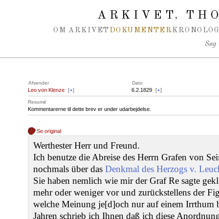
Spring navigation over
ARKIVET
THO
,
OM ARKIVET
DOKUMENTER
KRONOLOG
Søg
Afsender
Dato
Leo von Klenze
[
+
]
6.2.1829
[
+
]
Resumé
Kommentarerne til dette brev er under udarbejdelse.
Se original
Werthester Herr und Freund.
Ich benutze die Abreise des Herrn Grafen von 
nochmals über das
Denkmal des Herzogs v. Leuc
Sie haben nemlich wie mir der Graf Re sagte gekla
mehr oder weniger vor und zurückstellens der Fig
welche Meinung je[d]och nur auf einem Irrthum 
Jahren schrieb ich Ihnen daß ich diese Anordnun