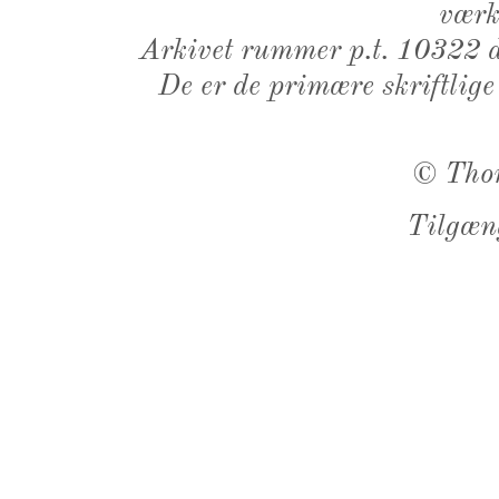
værk,
Arkivet rummer p.t. 10322 d
De er de primære skriftlige
©
Tho
Tilgæn