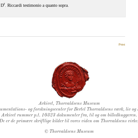
r
 D
. Riccardi testimonio a quanto sopra.
Print
Thorvaldsens Segl
Arkivet, Thorvaldsens Museum
kumentations- og forskningscenter for Bertel Thorvaldsens værk, liv og 
Arkivet rummer p.t. 10323 dokumenter fra, til og om billedhuggeren.
De er de primære skriftlige kilder til vores viden om Thorvaldsens virke
©
Thorvaldsens Museum