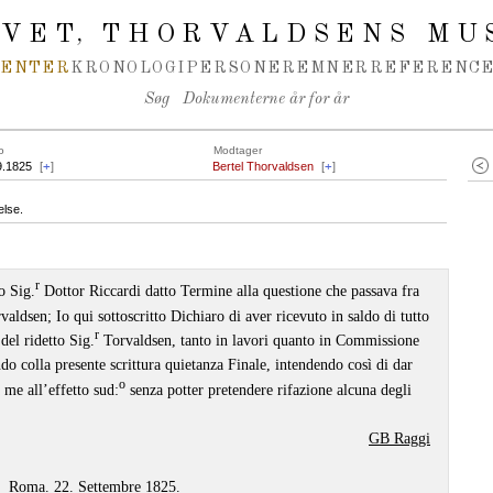
IVET
THORVALDSENS MU
,
MENTER
KRONOLOGI
PERSONER
EMNER
REFERENCE
Søg
Dokumenterne år for år
o
Modtager
9.1825
[
+
]
Bertel Thorvaldsen
[
+
]
else.
r
o Sig.
Dottor Riccardi datto Termine alla questione che passava fra
aldsen; Io qui sottoscritto Dichiaro di aver ricevuto in saldo di tutto
r
del ridetto Sig.
Torvaldsen, tanto in lavori quanto in Commissione
 colla presente scrittura quietanza Finale, intendendo così di dar
o
a me all’effetto sud:
senza potter pretendere rifazione alcuna degli
GB Raggi
Roma. 22. Settembre 1825.