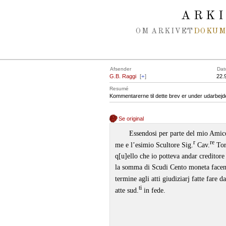
Spring navigation over
ARK
OM ARKIVET
DOKU
Afsender
Dat
G.B. Raggi
[
+
]
22.
Resumé
Kommentarerne til dette brev er under udarbejd
Se original
Essendosi per parte del mio Amic
r
re
me e l’esimio Scultore Sig.
Cav.
Torv
q[u]ello che io potteva andar creditore 
la somma di Scudi Cento moneta facendo
termine agli atti giudiziarj fatte fare d
ti
atte sud.
in fede.