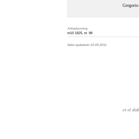
Gregorio
Arkivplacering
m10 1825, nr. 98
Sidst opdateret 10.05.2011
er et do