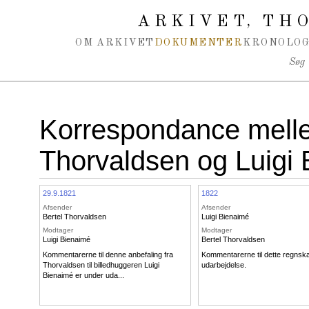
Spring navigation over
ARKIVET
THO
,
OM ARKIVET
DOKUMENTER
KRONOLOG
Søg
Korrespondance melle
Thorvaldsen og Luigi
29.9.1821
1822
Afsender
Afsender
Bertel Thorvaldsen
Luigi Bienaimé
Modtager
Modtager
Luigi Bienaimé
Bertel Thorvaldsen
Kommentarerne til denne anbefaling fra
Kommentarerne til dette regnsk
Thorvaldsen til billedhuggeren Luigi
udarbejdelse.
Bienaimé er under uda...