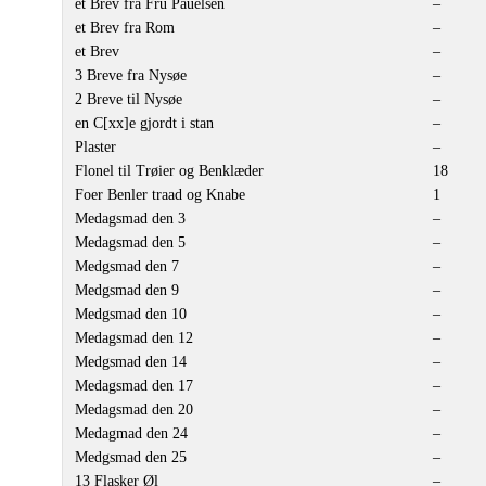
et Brev fra Fru Pauelsen
–
et Brev fra Rom
–
et Brev
–
3 Breve fra Nysøe
–
2 Breve til Nysøe
–
en C[xx]e gjordt i stan
–
Plaster
–
Flonel til Trøier og Benklæder
18
Foer Benler traad og Knabe
1
Medagsmad den 3
–
Medagsmad den 5
–
Medgsmad den 7
–
Medgsmad den 9
–
Medgsmad den 10
–
Medagsmad den 12
–
Medgsmad den 14
–
Medagsmad den 17
–
Medagsmad den 20
–
Medagmad den 24
–
Medgsmad den 25
–
13 Flasker Øl
–