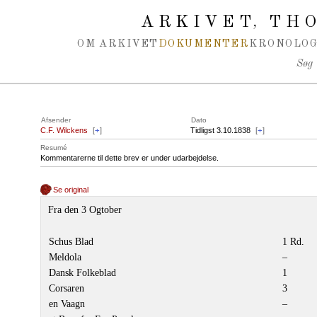
Spring navigation over
ARKIVET
THO
,
OM ARKIVET
DOKUMENTER
KRONOLOG
Søg
Afsender
Dato
C.F. Wilckens
[
+
]
Tidligst 3.10.1838
[
+
]
Resumé
Kommentarerne til dette brev er under udarbejdelse.
Se original
Fra den 3 Ogtober
Schus Blad
1 Rd.
Meldola
–
Dansk Folkeblad
1
Corsaren
3
en Vaagn
–