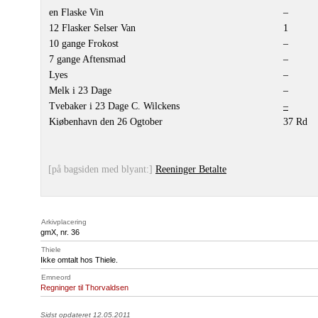
en Flaske Vin
–
12 Flasker Selser Van
1
10 gange Frokost
–
7 gange Aftensmad
–
Lyes
–
Melk i 23 Dage
–
Tvebaker i 23 Dage C. Wilckens
–
Kiøbenhavn den 26 Ogtober
37 Rd
[på bagsiden med blyant:]
Reeninger Betalte
Arkivplacering
gmX, nr. 36
Thiele
Ikke omtalt hos Thiele.
Emneord
Regninger til Thorvaldsen
Sidst opdateret 12.05.2011