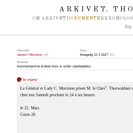
Spring navigation over
ARKIVET
THO
,
OM ARKIVET
DOKUMENTER
KRONOLOG
Søg
Afsender
Dato
James? Morrison
[
+
]
Antagelig 22.3.1827
[
+
]
Resumé
Kommentarerne til dette brev er under udarbejdelse.
Se original
r
Le Général et Lady C. Morrison prient M. le Chev
. Thorwaldsen d
chez eux Samedi prochain le 24 à six heures.
le 22. Mars
Corso 26