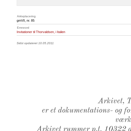
Arkivplacering
gmVII, nr. 85
Emneord
Invitationer til Thorvaldsen, i Italien
Sidst opdateret 10.05.2011
Arkivet,
er et dokumentations- og f
værk,
Arkivet rummer p.t. 10322 d