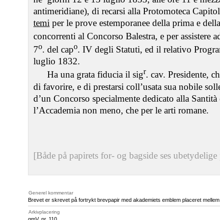
antimeridiane), di recarsi alla Protomoteca Capitoli
temi
per le prove estemporanee della prima e della
concorrenti al Concorso Balestra, e per assistere a
o
o
7
. del cap
. IV degli Statuti, ed il relativo Pro
luglio 1832.
r
Ha una grata fiducia il sig
. cav. Presidente, ch
di favorire, e di prestarsi coll’usata sua nobile soll
d’un Concorso specialmente dedicato alla Santità 
l’Accademia non meno, che per le arti romane.
[Både på papirets for- og bagside ses ubetydelig
Generel kommentar
Brevet er skrevet på fortrykt brevpapir med akademiets emblem placeret mellem de
Arkivplacering
gmV, nr. 110