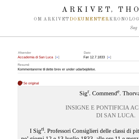
Spring navigation over
ARKIVET
THO
,
OM ARKIVET
DOKUMENTER
KRONOLOG
Søg
Afsender
Dato
Accademia di San Luca
[
+
]
Før 12.7.1833
[
+
]
Resumé
Kommentarerne til dette brev er under udarbejdelse.
Se original
r
e
Sig
. Commend
. Thorv
INSIGNE E PONTIFICIA 
DI SAN LUCA.
ri
I Sig
. Professori Consiglieri delle classi di pi
ne’ giorni 12 e 13 luglio 1833, alle ore 11 e mezz