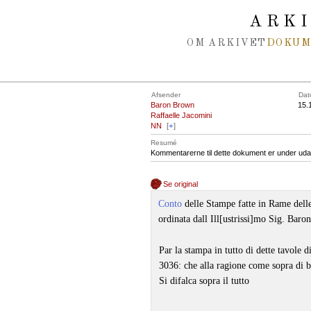
Spring navigation over
ARK
OM ARKIVET
DOKU
Afsender
Dat
Baron Brown
15.
Raffaelle Jacomini
NN
[
+
]
Resumé
Kommentarerne til dette dokument er under uda
Se original
Conto
delle Stampe fatte in Rame dell
ordinata dall Ill[ustrissi]mo Sig. Baro
Par la stampa in tutto di dette tavole 
3036: che alla ragione come sopra di b
Si difalca sopra il tutto