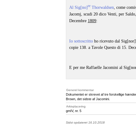
re
Al Sig[no]
Thorwaldsen
, come comis
Jacomj, scudi 20 dico Venti, per Saldo
Decembre
1809
:
Io sottoscritto
ho ricevuto dal Sig[nor]
copie 138. a Tavole Questo di 15. De
E per me Raffaelle Jacomini al Sig[no
Generel kommentar
Dokumentet er skrevet af tre forskellige hænder 
Brown, det sidste af Jacomini.
Arkivplacering
gmIV, nr. 5
Sidst opdateret 16.10.2018