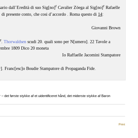
r
r
ario dall’Eredità di suo Sig[no]
Cavalier Zöega al Sig[no]
Rafaelle
, di presente conto, che cosi d’accordo . Roma questo di
14
:
Giovanni Brown
e
.
Thorwaldsen
scudi 20. quali sono per N[umero]. 22 Tavole a
cembre 1809 Dico 20 moneta
Io Raffaelle Jacomini Stampatore
r]. Franc[esc]o Boudie Stampatore di Propaganda Fide.
– det første stykke af et uidentificeret hånd, det miderste stykke af Baron
Print