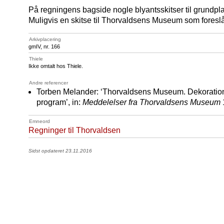
På regningens bagside nogle blyantsskitser til grundpla
Muligvis en skitse til Thorvaldsens Museum som foreslåe
Arkivplacering
gmIV, nr. 166
Thiele
Ikke omtalt hos Thiele.
Andre referencer
Torben Melander: ‘Thorvaldsens Museum. Dekoration o
program’, in:
Meddelelser fra Thorvaldsens Museum
Emneord
Regninger til Thorvaldsen
Sidst opdateret 23.11.2016