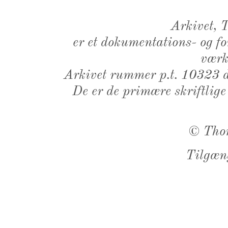
Arkivet,
er et dokumentations- og f
værk,
Arkivet rummer p.t. 10323 d
De er de primære skriftlige
©
Tho
Tilgæn