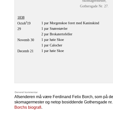
Skomagermester,
Gothersgade Nr. 27.
1838
r
1 par Morgenskoe foret med Kaninskind
Octob
19
1 par Snørestøvler
29
2 par Brokatertofeller
1 par høie Skoe
Novemb 30
1 par Calocher
1 par høie Skoe
Decemb 21
Generel kommentar
Afsenderen må være Ferdinand Felix Borch, som på det
skomagermester og netop bosiddende Gothersgade nr. 2
Borchs biografi
.