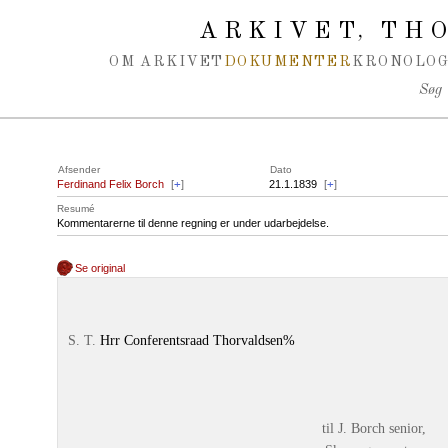
Spring navigation over
ARKIVET
THO
,
OM ARKIVET
DOKUMENTER
KRONOLOG
Søg
Afsender
Dato
Ferdinand Felix Borch
[
+
]
21.1.1839
[
+
]
Resumé
Kommentarerne til denne regning er under udarbejdelse.
Se original
S. T.
Hrr Conferentsraad Thorvaldsen%
til J. Borch senior,