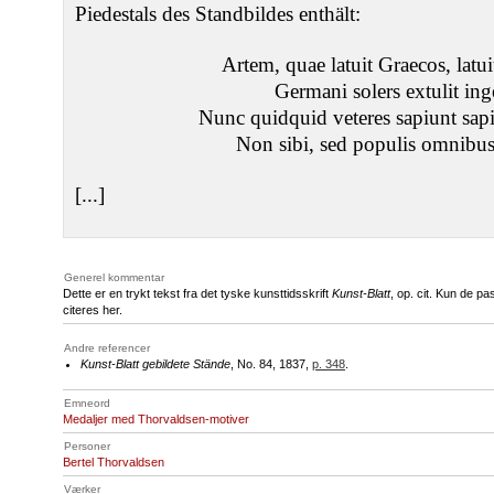
Piedestals des Standbildes enthält:
Artem, quae latuit Graecos, latu
Germani solers extulit in
Nunc quidquid veteres sapiunt sap
Non sibi, sed populis omnibus 
[...]
Generel kommentar
Dette er en trykt tekst fra det tyske kunsttidsskrift
Kunst-Blatt
, op. cit. Kun de p
citeres her.
Andre referencer
Kunst-Blatt gebildete Stände
, No. 84, 1837,
p. 348
.
Emneord
Medaljer med Thorvaldsen-motiver
Personer
Bertel Thorvaldsen
Værker