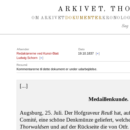
Spring navigation over
ARKIVET
THO
,
OM ARKIVET
DOKUMENTER
KRONOLOG
Søg
Afsender
Dato
Redaktørerne ved Kunst-Blatt
19.10.1837
[
+
]
Ludwig Schorn
[
+
]
Resumé
Kommentarerne til dette dokument er under udarbejdelse.
[...]
Medaillenkunde.
Augsburg, 25. Juli. Der Hofgraveur
Reuß
hat, au
Comité, eine schöne Denkmünze geliefert, welche
Thorwaldsen
und auf der Rückseite die von Otfr. 