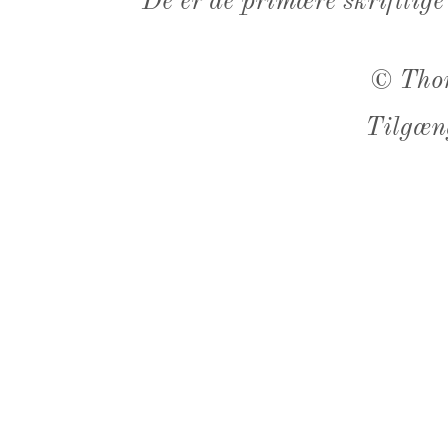
De er de primære skriftlige
©
Tho
Tilgæn