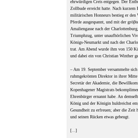
ehrwürdigen Creis entgegen. Der Enthus
Zollbude erreicht hatte. Nach kurzem 
militärischen Honneurs bestieg er den 
Pferde ausgespannt, und mit der gröβ
Amaliengasse nach der Charlottenburg
Triumphzug, unter unaufhörlichen Viva
Königs-Neumarkt und nach der Charlott
trat. Am Abend wurde ihm von 150 Kün
und dabei ein von Christian Winther g
– Am 19. September versammelte sich 
ruhmgekrönten Direktor in ihrer Mitte 
Secretär der Akademie, die Bewillkom
Kopenhagener Magistrats bekompliment
Ehrenbürger ernannt habe. An demselb
König und der Königin huldreichst em
Gesundheit zu erfreuen; aber die Zeit
und seinen Rücken etwas gebeugt.
[...]