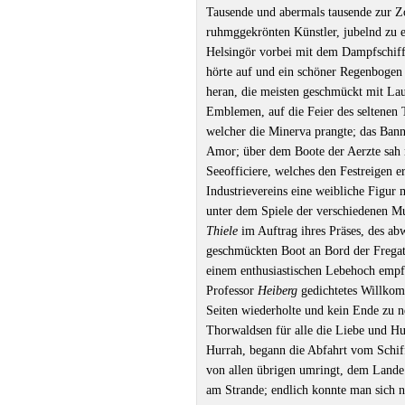
Tausende und abermals tausende zur 
ruhmggekrönten Künstler, jubelnd zu 
Helsingör vorbei mit dem Dampfschiff
hörte auf und ein schöner Regenbogen 
heran, die meisten geschmückt mit Lau
Emblemen, auf die Feier des seltenen 
welcher die Minerva prangte; das Banne
Amor; über dem Boote der Aerzte sah
Seeofficiere, welches den Festreigen 
Industrievereins eine weibliche Figur m
unter dem Spiele der verschiedenen Mu
Thiele
im Auftrag ihres Präses, des ab
geschmückten Boot an Bord der Fregatt
einem enthusiastischen Lebehoch emp
Professor
Heiberg
gedichtetes Willkomm
Seiten wiederholte und kein Ende zu 
Thorwaldsen für alle die Liebe und Hu
Hurrah, begann die Abfahrt vom Schiff
von allen übrigen umringt, dem Lande 
am Strande; endlich konnte man sich n