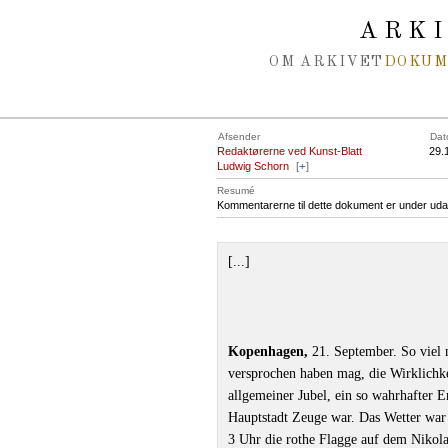
Spring navigation over
ARK
OM ARKIVET
DOKU
Afsender
Dat
Redaktørerne ved Kunst-Blatt
29.
Ludwig Schorn
[
+
]
Resumé
Kommentarerne til dette dokument er under uda
[...]
Kopenhagen,
21. September. So viel 
versprochen haben mag, die Wirklichkei
allgemeiner Jubel, ein so wahrhafter E
Hauptstadt Zeuge war. Das Wetter war 
3 Uhr die rothe Flagge auf dem Nikola