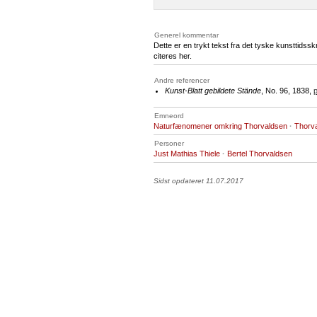
Generel kommentar
Dette er en trykt tekst fra det tyske kunsttidsskr
citeres her.
Andre referencer
Kunst-Blatt gebildete Stände
, No. 96, 1838,
p
Emneord
Naturfænomener omkring Thorvaldsen
·
Thorv
Personer
Just Mathias Thiele
·
Bertel Thorvaldsen
Sidst opdateret 11.07.2017