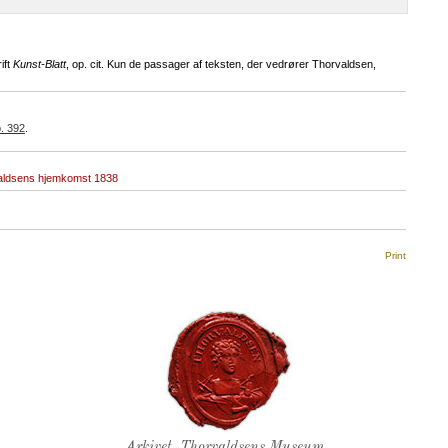
ift
Kunst-Blatt
, op. cit. Kun de passager af teksten, der vedrører Thorvaldsen,
. 392
.
aldsens hjemkomst 1838
Print
Thorvaldsens Segl
Arkivet, Thorvaldsens Museum