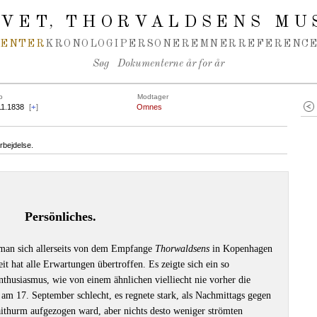
IVET
THORVALDSENS MU
,
MENTER
KRONOLOGI
PERSONER
EMNER
REFERENCE
Søg
Dokumenterne år for år
o
Modtager
11.1838
[
+
]
Omnes
rbejdelse.
Persönliches.
man sich allerseits von dem Empfange
Thorwaldsens
in Kopenhagen
t hat alle Erwartungen übertroffen. Es zeigte sich ein so
nthusiasmus, wie von einem ähnlichen vielliecht nie vorher die
am 17. September schlecht, es regnete stark, als Nachmittags gegen
ithurm aufgezogen ward, aber nichts desto weniger strömten