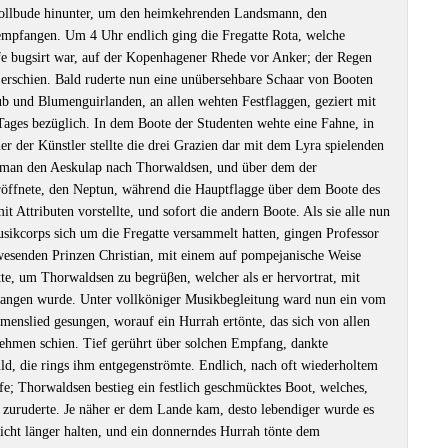
Zollbude hinunter, um den heimkehrenden Landsmann, den
empfangen. Um 4 Uhr endlich ging die Fregatte Rota, welche
e bugsirt war, auf der Kopenhagener Rhede vor Anker; der Regen
erschien. Bald ruderte nun eine unübersehbare Schaar von Booten
b und Blumenguirlanden, an allen wehten Festflaggen, geziert mit
Tages bezüglich. In dem Boote der Studenten wehte eine Fahne, in
r der Künstler stellte die drei Grazien dar mit dem Lyra spielenden
 man den Aeskulap nach Thorwaldsen, und über dem der
eröffnete, den Neptun, während die Hauptflagge über dem Boote des
it Attributen vorstellte, und sofort die andern Boote. Als sie alle nun
sikcorps sich um die Fregatte versammelt hatten, gingen Professor
wesenden Prinzen Christian, mit einem auf pompejanische Weise
e, um Thorwaldsen zu begrüβen, welcher als er hervortrat, mit
fangen wurde. Unter vollköniger Musikbegleitung ward nun ein vom
enslied gesungen, worauf ein Hurrah ertönte, das sich von allen
nehmen schien. Tief gerührt über solchen Empfang, dankte
ld, die rings ihm entgegenströmte. Endlich, nach oft wiederholtem
e; Thorwaldsen bestieg ein festlich geschmücktes Boot, welches,
zuruderte. Je näher er dem Lande kam, desto lebendiger wurde es
icht länger halten, und ein donnerndes Hurrah tönte dem