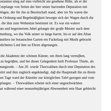
iasmus stieg auf eine vielleicht nie gesehene Höhe, als er dei
Empfange von Seiten der hier seiner harrenden Deputation mit
Wagen, der für ihn in Bereitschaft stand, aber im Nu waren die
ten Ordnung und Regelmäβigkeit bewegte sich der Wagen durch die
, die ihm zum Wohnsitze bestimmt ist. Es war ein wahrer
ts und begeistertem Jubel gelangte der groβe Meister nach dem
enburg, wo das Volk seiner so lange harrte, bis er auf den Altan
stlern im botanischen Garten ein Fackelzug mit Musik gebracht
edichtetes Lied ihm zu Ehren abgesungen.
die Akademie der schönen Künste, um ihren lang vermiβten,
zu begrüβen, und bei dieser Gelegenheit hielt Professor Thiele, als
nungsrede. – Am 20. wurde Thorwaldsen durch eine Deputation des
irt und ihm zugleich angekündigt, daβ die Hauptstadt ihn zu ihrem
en Tage ward der Künstler zur königlichen Tafel gezogen und vom
pfangen. – Thorwaldsen scheint sich einer ungeschwächten
 hat während einer neunzehnjährigen Abwesenheit sein Haar gebleicht