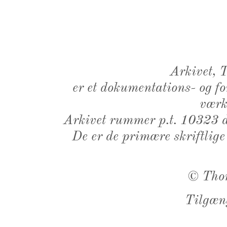
Arkivet,
er et dokumentations- og f
værk,
Arkivet rummer p.t. 10323 d
De er de primære skriftlige
©
Tho
Tilgæn