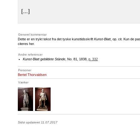
[...]
Generel kommentar
Dette er en trykt tekst fra det tyske kunsttidsskrift
Kunst-Blatt
, op. cit. Kun de p
citeres her.
Andre referencer
Kunst-Blatt gebildete Stände
, No. 81, 1838,
p. 332
Personer
Bertel Thorvaldsen
Værker
Sidst opdateret 11.07.2017