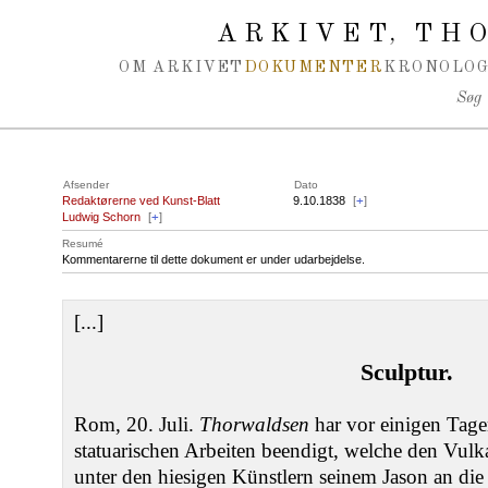
Spring navigation over
ARKIVET
THO
,
OM ARKIVET
DOKUMENTER
KRONOLOG
Søg
Afsender
Dato
Redaktørerne ved Kunst-Blatt
9.10.1838
[
+
]
Ludwig Schorn
[
+
]
Resumé
Kommentarerne til dette dokument er under udarbejdelse.
[...]
Sculptur.
Rom, 20. Juli.
Thorwaldsen
har vor einigen Tage
statuarischen Arbeiten beendigt, welche den Vulka
unter den hiesigen Künstlern seinem Jason an die 