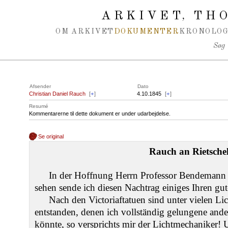
Spring navigation over
ARKIVET
THO
,
OM ARKIVET
DOKUMENTER
KRONOLOG
Søg
Afsender
Dato
Christian Daniel Rauch
[
+
]
4.10.1845
[
+
]
Resumé
Kommentarerne til dette dokument er under udarbejdelse.
Se original
Rauch an Rietschel
In der Hoffnung Herrn Professor Bendemann 
sehen sende ich diesen Nachtrag einiges Ihren gu
Nach den Victoriaftatuen sind unter vielen Li
entstanden, denen ich vollständig gelungene and
könnte, so versprichts mir der Lichtmechaniker! U