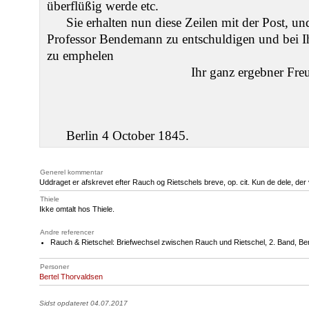
überflüßig werde etc.
Sie erhalten nun diese Zeilen mit der Post, un
Professor Bendemann zu entschuldigen und bei I
zu emphelen
Ihr ganz ergebner Fre
Berlin 4 October 1845.
Generel kommentar
Uddraget er afskrevet efter Rauch og Rietschels breve, op. cit. Kun de dele, de
Thiele
Ikke omtalt hos Thiele.
Andre referencer
Rauch & Rietschel: Briefwechsel zwischen Rauch und Rietschel, 2. Band, Berl
Personer
Bertel Thorvaldsen
Sidst opdateret 04.07.2017