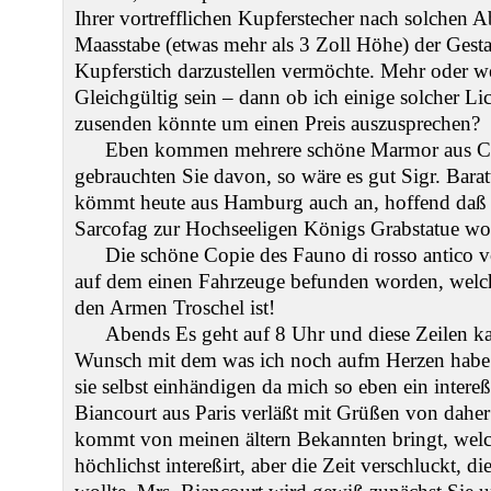
Ihrer vortrefflichen Kupferstecher nach solchen 
Maasstabe (etwas mehr als 3 Zoll Höhe) der Gestal
Kupferstich darzustellen vermöchte. Mehr oder 
Gleichgültig sein – dann ob ich einige solcher Li
zusenden könnte um einen Preis auszusprechen?
Eben kommen mehrere schöne Marmor aus Car
gebrauchten Sie davon, so wäre es gut Sigr. Barat
kömmt heute aus Hamburg auch an, hoffend daß
Sarcofag zur Hochseeligen Königs Grabstatue wohl
Die schöne Copie des Fauno di rosso antico von
auf dem einen Fahrzeuge befunden worden, welch
den Armen Troschel ist!
Abends Es geht auf 8 Uhr und diese Zeilen ka
Wunsch mit dem was ich noch aufm Herzen hab
sie selbst einhändigen da mich so eben ein inter
Biancourt aus Paris verläßt mit Grüßen von dahe
kommt von meinen ältern Bekannten bringt, welche
höchlichst intereßirt, aber die Zeit verschluckt, d