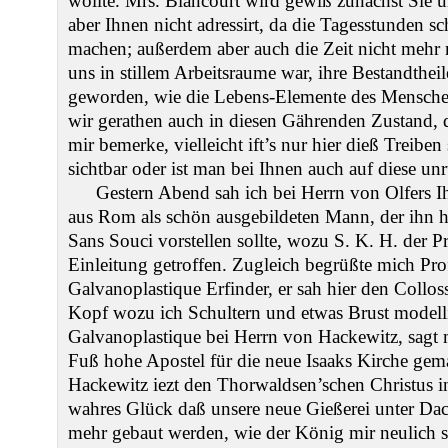
wollte. Mrs. Biancourt wird gewiß zunächst Sie 
aber Ihnen nicht adressirt, da die Tagesstunden s
machen; außerdem aber auch die Zeit nicht mehr ma
uns in stillem Arbeitsraume war, ihre Bestandthei
geworden, wie die Lebens-Elemente des Mensche
wir gerathen auch in diesen Gährenden Zustand, 
mir bemerke, vielleicht ift’s nur hier dieß Treiben 
sichtbar oder ist man bei Ihnen auch auf diese u
Gestern Abend sah ich bei Herrn von Olfers 
aus Rom als schön ausgebildeten Mann, der ihn 
Sans Souci vorstellen sollte, wozu S. K. H. der P
Einleitung getroffen. Zugleich begrüßte mich Pro
Galvanoplastique Erfinder, er sah hier den Collo
Kopf wozu ich Schultern und etwas Brust modellir
Galvanoplastique bei Herrn von Hackewitz, sagt 
Fuß hohe Apostel für die neue Isaaks Kirche gem
Hackewitz iezt den Thorwaldsen’schen Christus 
wahres Glück daß unsere neue Gießerei unter Dach 
mehr gebaut werden, wie der König mir neulich se