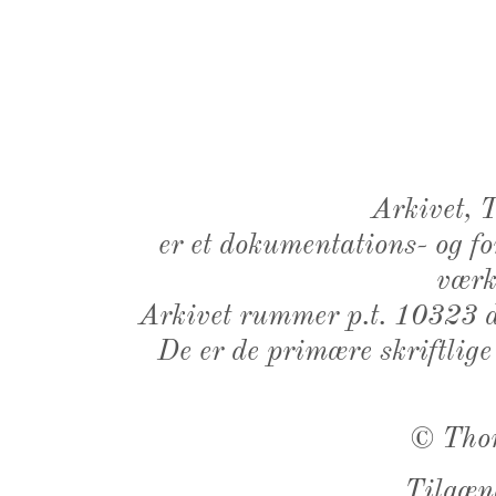
Arkivet,
er et dokumentations- og f
værk,
Arkivet rummer p.t. 10323 d
De er de primære skriftlige
©
Tho
Tilgæn