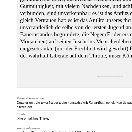
Gutmüthigkeit, mit vielem Nachdenken, und ach
verbunden, sind unverkennbar; es ist das Antlit
gleich Vertrauen hat: es ist das Antlitz unseres t
unveränderlich derselbe von der ersten Jugend an,
Bauernstandes begründete, die Neger (Er der erst
Monarchen) auf seinen Inseln ins Menschenleben r
eingeschränkte (nur der Frechheit wird gewehrt) P
der wahrhaft Liberale auf dem Throne, unser Kön
–––––––––
Generel kommentar
Dette er en trykt tekst fra det tyske kunsttidsskrift
Kunst-Blatt
, op. cit. Kun de p
citeres her.
Thiele
Ikke omtalt hos Thiele.
Andre referencer