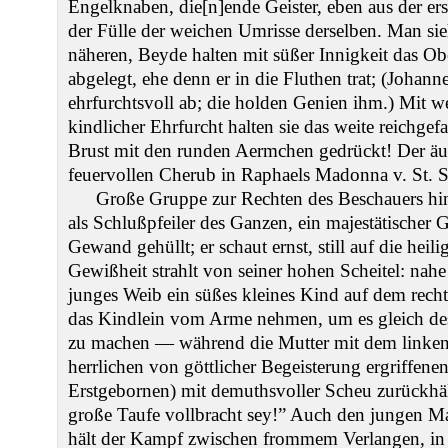
Engelknaben, die[n]ende Geister, eben aus der er
der Fülle der weichen Umrisse derselben. Man sie
näheren, Beyde halten mit süßer Innigkeit das Ob
abgelegt, ehe denn er in die Fluthen trat; (Joha
ehrfurchtsvoll ab; die holden Genien ihm.) Mit w
kindlicher Ehrfurcht halten sie das weite reichgef
Brust mit den runden Aermchen gedrückt! Der äuß
feuervollen Cherub in Raphaels Madonna v. St. Si
Große Gruppe zur Rechten des Beschauers hin
als Schlußpfeiler des Ganzen, ein majestätischer G
Gewand gehüllt; er schaut ernst, still auf die hei
Gewißheit strahlt von seiner hohen Scheitel: nahe
junges Weib ein süßes kleines Kind auf dem recht
das Kindlein vom Arme nehmen, um es gleich des 
zu machen — während die Mutter mit dem linken
herrlichen von göttlicher Begeisterung ergriffene
Erstgebornen) mit demuthsvoller Scheu zurückhäl
große Taufe vollbracht sey!” Auch den jungen Ma
hält der Kampf zwischen frommem Verlangen, in 