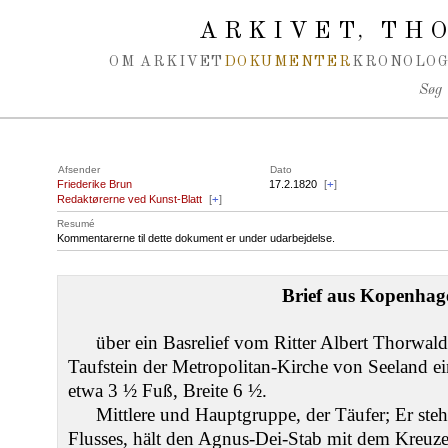
Spring navigation over
ARKIVET
THO
,
OM ARKIVET
DOKUMENTER
KRONOLOG
Søg
Afsender
Dato
Friederike Brun
17.2.1820
[
+
]
Redaktørerne ved Kunst-Blatt
[
+
]
Resumé
Kommentarerne til dette dokument er under udarbejdelse.
Brief aus Kopenhag
über ein Basrelief vom Ritter Albert Thorwal
Taufstein der Metropolitan-Kirche von Seeland e
etwa 3 ½ Fuß, Breite 6 ½.
Mittlere und Hauptgruppe, der Täufer; Er ste
Flusses, hält den Agnus-Dei-Stab mit dem Kreuze