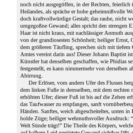
noch nicht ausgegöffen, in der Rechten, feierlic
Heilandes, als spräche er hohe geheimnißvolle Wo
doch kraftvollwürdige Gestalt; das rauhe, nicht we
umgegoßne Gewand; alles spricht den strengen Ei
Haar ist nicht kraus, mit nachlässiger Anmuth aus
von der grandiosesten Schönheit; heiliger Ernst,
dem größeren Täufling, sprechen sich mit tiefem
Amtes vereint darin aus! Dieser Johann Baptist ist
Künstler hat denselben geschaffen, wie Phidias se
festgestellt, es kann nimmermehr von derselben
Abirrung.
Der Erlöser, vom andern Ufer des Flusses he
dem linken Fuße in demselben, mit dem rechten 
erhöhten Ufer; dieser Fuß ist bis auf die Zehen er
das Taufwasser zu empfangen, sanft vornüberbe
Händen. Sanftes, weich abgescheiteltes, unten in
holde Züge; heiliger wehmuthsvoller Ausdruck: 
Welt Sünde trägt!” Die Theile des Körpers, welch
auf halbem Leid gegürtete Gewand sichtbar läßt, 