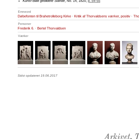
Kunst-Blatt gebildete Stände
, No. 14, 1820,
p. 54-55
Emneord
Døbefonten til Brahetrolleborg Kirke
·
Kritik af Thorvaldsens værker, positiv
·
Tho
Personer
Frederik 6.
·
Bertel Thorvaldsen
Værker
Sidst opdateret 19.06.2017
Arkivet,