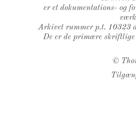
er et dokumentations- og f
værk,
Arkivet rummer p.t. 10323 d
De er de primære skriftlige
©
Tho
Tilgæn