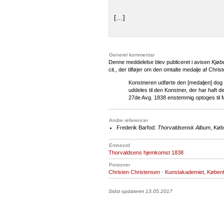
[...]
Generel kommentar
Denne meddelelse blev publiceret i avisen
Kjøb
cit., der tilføjer om den omtalte medalje af Chris
Konstneren udførte den [medaljen] dog p
uddeles til den Konstner, der har haft d
27de Avg. 1838 enstemmig optoges til M
Andre referencer
Frederik Barfod:
Thorvaldsensk Album
, Køb
Emneord
Thorvaldsens hjemkomst 1838
Personer
Christen Christensen
·
Kunstakademiet, Køben
Sidst opdateret 13.05.2017