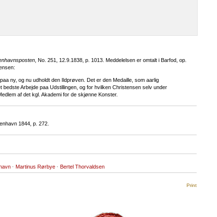
enhavnsposten
, No. 251, 12.9.1838, p. 1013. Meddelelsen er omtalt i Barfod, op.
tensen:
aa ny, og nu udholdt den Ildprøven. Det er den Medaille, som aarlig
et bedste Arbejde paa Udstillingen, og for hvilken Christensen selv under
edlem af det kgl. Akademi for de skjønne Konster.
enhavn 1844, p. 272.
havn
·
Martinus Rørbye
·
Bertel Thorvaldsen
Print