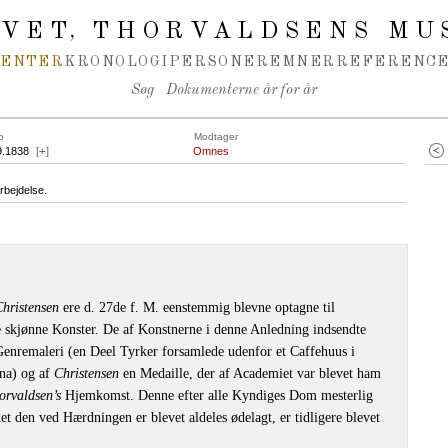
IVET
THORVALDSENS MU
,
MENTER
KRONOLOGI
PERSONER
EMNER
REFERENCE
Søg
Dokumenterne år for år
o
Modtager
9.1838
[
+
]
Omnes
rbejdelse.
Christensen
ere d. 27de f. M. eenstemmig blevne optagne til
 skjønne Konster. De af Konstnerne i denne Anledning indsendte
enremaleri (en Deel Tyrker forsamlede udenfor et Caffehuus i
na) og af
Christensen
en Medaille, der af Academiet var blevet ham
orvaldsen’s
Hjemkomst. Denne efter alle Kyndiges Dom mesterlig
et den ved Hærdningen er blevet aldeles ødelagt, er tidligere blevet