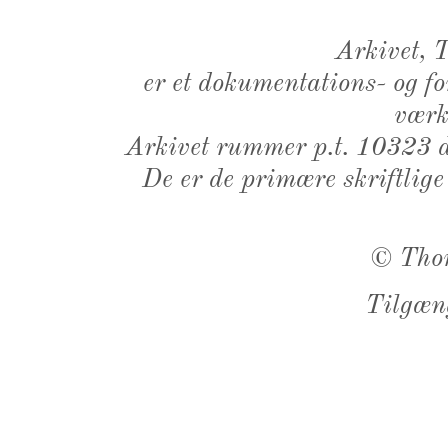
Arkivet,
er et dokumentations- og f
værk,
Arkivet rummer p.t. 10323 d
De er de primære skriftlige
©
Tho
Tilgæn