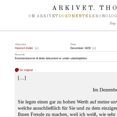
Spring navigation over
ARKIVET
THO
,
OM ARKIVET
DOKUMENTER
KRONOLOG
Søg
Afsender
Dato
Heinrich Keller
[
+
]
December 1829
[
+
]
Resumé
Kommentarerne til dette dokument er under udarbejdelse.
Se original
[…]
Im Dezember
Sie legen einen gar zu hohen Werth auf meine u
welche ausschließlich für Sie und zu dem einzig
Ihnen Freude zu machen, weil ich weiß, wie sehr