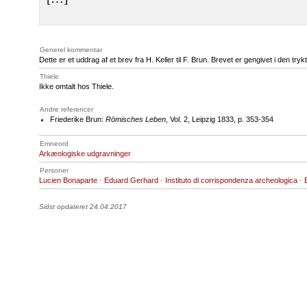
Generel kommentar
Dette er et uddrag af et brev fra H. Keller til F. Brun. Brevet er gengivet i den trykt
Thiele
Ikke omtalt hos Thiele.
Andre referencer
Friederike Brun:
Römisches Leben
, Vol. 2, Leipzig 1833, p. 353-354
Emneord
Arkæologiske udgravninger
Personer
Lucien Bonaparte
·
Eduard Gerhard
·
Instituto di corrispondenza archeologica
·
Sidst opdateret 24.04.2017