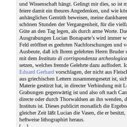
und Wissenschaft hängt. Gelingt mir dies, so ist m
feiere damit ein theures Angedenken, und wie kön
anhängliches Gemüth beweisen, meine dankbare
schönen Stunden der Vergangenheit, für die viel
Güte an den Tag legen, als durch arme Worte. Da
Ausgrabungen Lucian Bonaparte’s wird immer wic
Feld eröffnet es geehrten Nachforschungen und ve
Ausbeute, daß ich Ihrem gelehrten Herrn Bruder 
mit dem
Instituto di corrispondenza archeologica
setzen, welches fremde Gelehrte dazu auffodert. 
Eduard Gerhard
vorschlagen, der nicht aus Fleis
aus griechischen Lettern zusammengesetzt ist, sic
Materie gestürzt hat, in directer Verbindung mit Lu
Grabungen gegenwärtig ist und also oft nach Ca
directe oder durch Thorwaldsen an ihn wenden, d
Instituts ist. Dieses publicirt monatlich die Erge
gleicher Zeit läßt Lucian die Vasen, die er besitzt
heftweise lithographirt heraus.
[…]