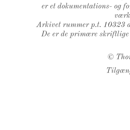
er et dokumentations- og f
værk,
Arkivet rummer p.t. 10323 d
De er de primære skriftlige
©
Tho
Tilgæn