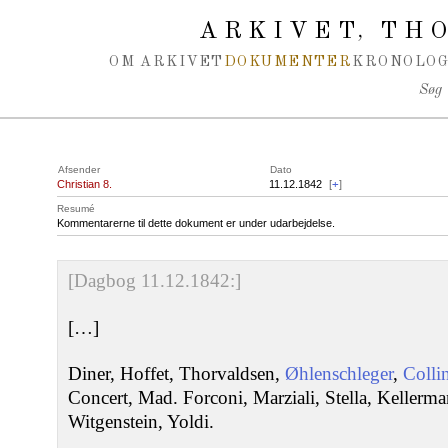
Spring navigation over
ARKIVET
THO
,
OM ARKIVET
DOKUMENTER
KRONOLOG
Søg
Afsender
Dato
Christian 8.
11.12.1842
[
+
]
Resumé
Kommentarerne til dette dokument er under udarbejdelse.
[Dagbog 11.12.1842:]
[…]
Diner, Hoffet, Thorvaldsen,
Øhlenschleger
,
Colli
Concert, Mad. Forconi, Marziali, Stella, Kellerm
Witgenstein, Yoldi.