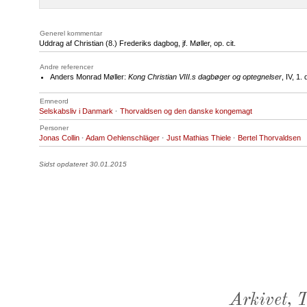
Generel kommentar
Uddrag af Christian (8.) Frederiks dagbog, jf. Møller, op. cit.
Andre referencer
Anders Monrad Møller:
Kong Christian VIII.s dagbøger og optegnelser
, IV, 1
Emneord
Selskabsliv i Danmark
·
Thorvaldsen og den danske kongemagt
Personer
Jonas Collin
·
Adam Oehlenschläger
·
Just Mathias Thiele
·
Bertel Thorvaldsen
Sidst opdateret 30.01.2015
Arkivet,