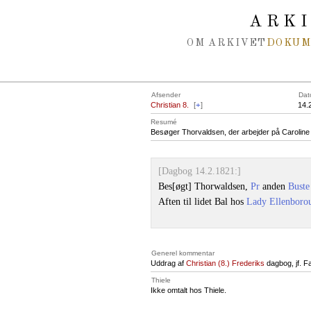
Spring navigation over
ARK
OM ARKIVET
DOKU
Afsender
Dat
Christian 8.
[
+
]
14.
Resumé
Besøger Thorvaldsen, der arbejder på Caroline 
[Dagbog 14.2.1821:]
Bes[øgt] Thorwaldsen,
Pr
anden
Buste
Aften til lidet Bal hos
Lady Ellenboro
Generel kommentar
Uddrag af
Christian (8.) Frederiks
dagbog, jf. Fa
Thiele
Ikke omtalt hos Thiele.