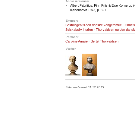
Andre referencer
Albert Fabritius, Finn Friis & Else Kornerup (
København 1973, p. 321.
Emneord
Bestillingen til den danske kongefamilie
·
Christ
Selskabsliv i Italien
·
Thorvaldsen og den dans
Personer
Caroline Amalie
·
Bertel Thorvaldsen
Værker
Sidst opdateret 01.12.2015