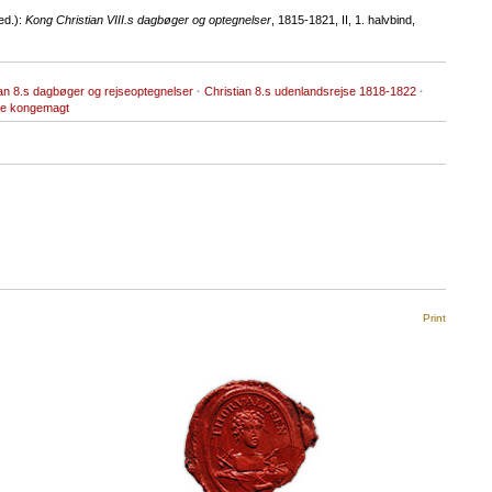
ed.):
Kong Christian VIII.s dagbøger og optegnelser
, 1815-1821, II, 1. halvbind,
ian 8.s dagbøger og rejseoptegnelser
·
Christian 8.s udenlandsrejse 1818-1822
·
ke kongemagt
Print