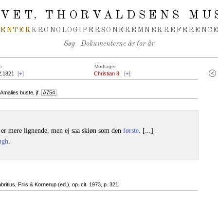
IVET
THORVALDSENS MU
,
MENTER
KRONOLOGI
PERSONER
EMNER
REFERENCE
Søg
Dokumenterne år for år
o
Modtager
2.1821
[
+
]
Christian 8.
[
+
]
Amalies buste, jf.
A754
.
er mere lignende, men ej saa skiøn som den
første
. [...]
ugh
.
britius, Friis & Kornerup (ed.), op. cit. 1973, p. 321.