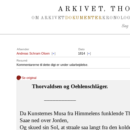
Spring navigation over
ARKIVET
THO
,
OM ARKIVET
DOKUMENTER
KRONOLOG
Søg
Afsender
Dato
Andreas Schram Olsen
[
+
]
1814
[
+
]
Resumé
Kommentarerne til dette digt er under udarbejdelse.
Se original
Thorvaldsen og Oehlenschläger.
–––––––––––
Da Kunsternes Musa fra Himmelens funklende T
Saae ned over Jorden,
Og skued sin Sol, at straale saa langt fra den kol