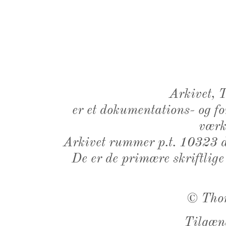
Arkivet,
er et dokumentations- og f
værk,
Arkivet rummer p.t. 10323 d
De er de primære skriftlige
©
Tho
Tilgæn