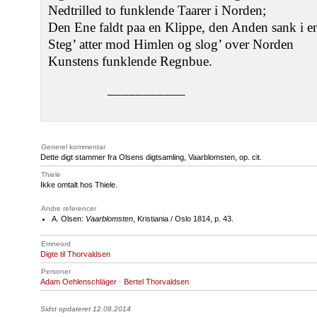
Nedtrilled to funklende Taarer i Norden;
Den Ene faldt paa en Klippe, den Anden sank i e
Steg’ atter mod Himlen og slog’ over Norden
Kunstens funklende Regnbue.
–––––––––––
Generel kommentar
Dette digt stammer fra Olsens digtsamling, Vaarblomsten, op. cit.
Thiele
Ikke omtalt hos Thiele.
Andre referencer
A. Olsen:
Vaarblomsten
, Kristiania / Oslo 1814, p. 43.
Emneord
Digte til Thorvaldsen
Personer
Adam Oehlenschläger
·
Bertel Thorvaldsen
Sidst opdateret 12.08.2014