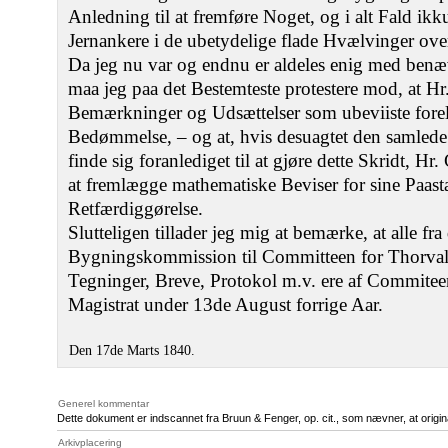
Anledning til at fremføre Noget, og i alt Fald ikk
Jernankere i de ubetydelige flade Hvælvinger ove
Da jeg nu var og endnu er aldeles enig med ben
maa jeg paa det Bestemteste protestere mod, at Hr
Bemærkninger og Udsættelser som ubeviiste for
Bedømmelse, – og at, hvis desuagtet den samled
finde sig foranlediget til at gjøre dette Skridt, Hr
at fremlægge mathematiske Beviser for sine Paast
Retfærdiggørelse.
Slutteligen tillader jeg mig at bemærke, at alle f
Bygningskommission til Committeen for Thorva
Tegninger, Breve, Protokol m.v. ere af Commiteen
Magistrat under 13de August forrige Aar.
Den 17de Marts 1840.
Generel kommentar
Dette dokument er indscannet fra Bruun & Fenger, op. cit., som nævner, at origin
Arkivplacering