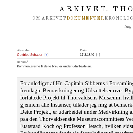
Spring navigation over
ARKIVET
THO
,
OM ARKIVET
DOKUMENTER
KRONOLOG
Søg
Afsender
Dato
Gottfried Schaper
[
+
]
17.3.1840
[
+
]
Resumé
Kommentarerne til dette brev er under udarbejdelse.
Foranlediget af Hr. Capitain Sibberns i Forsaml
fremlagte Bemærkninger og Udsættelser over Byg
forfattede Projekt til Thorvaldsens Musæum, hvilk
gjennem alle Instanser, tillader jeg mig at bemærk
Dette Projekt, er udarbeidet under Medvirkning 
paa den Thorvaldsenske Museumscommittees Vegn
Etatsraad Koch og Professor Hetsch, hvilken sidst