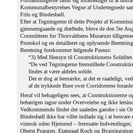
Forhandlingerne fandt sig foranlediget til at udt
Kommunalbestyrelses Vegne af Undertegnede sa
Friis og Bindesbøll.
Efter at Tegningerne til dette Projekt af Kommis
gjennemgaaede og drøftede, bleve de den 5te Augu
Conmiitteen for Thorvaldsens Musæum tilligem
Protokol og en detailleret og oplysende Beretnin
Beretning forekommer følgende Passus:
“3) Med Hensyn til Construktionens Soliditet
“De ved Tegningerne fremstillede Construkti
findes at være aldeles solide.
Det er dog at bemærke, at det er raadeligt, ve
af de trykkede Buer over Corridorerne foranl
Heraf vil behageligen sees, at Construktionerne 
behørigen tagne under Overveielse og ikke letsind
Vedkommende finder det saaledes ganske i sin Or
Bindesbøll ikke har villet indlade sig i at besvare
vistnok uden Hjemmel – fremsatte Indvendinger,
Oberst Prangen. Etatsraad Koch og Bygningsinspe