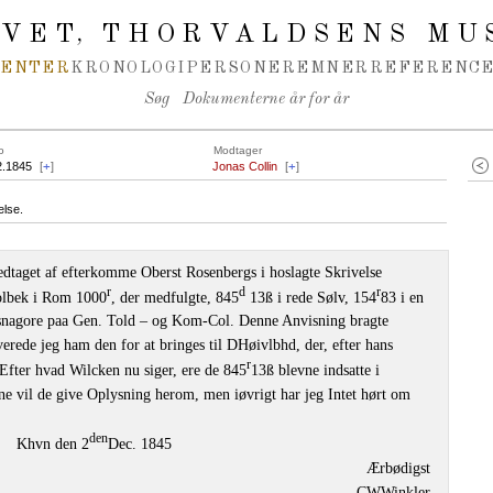
IVET
THORVALDSENS MU
,
MENTER
KRONOLOGI
PERSONER
EMNER
REFERENCE
Søg
Dokumenterne år for år
o
Modtager
2.1845
[
+
]
Jonas Collin
[
+
]
else.
edtaget af efterkomme Oberst Rosenbergs i hoslagte Skrivelse
r
d
r
Holbek i Rom 1000
, der medfulgte, 845
13ß i rede Sølv, 154
83 i en
ksnagore paa Gen. Told – og Kom-Col. Denne Anvisning bragte
rede jeg ham den for at bringes til DHøivlbhd, der, efter hans
r
Efter hvad Wilcken nu siger, ere de 845
13ß blevne indsatte i
 vil de give Oplysning herom, men iøvrigt har jeg Intet hørt om
den
Khvn den 2
Dec. 1845
Ærbødigst
CWWinkler