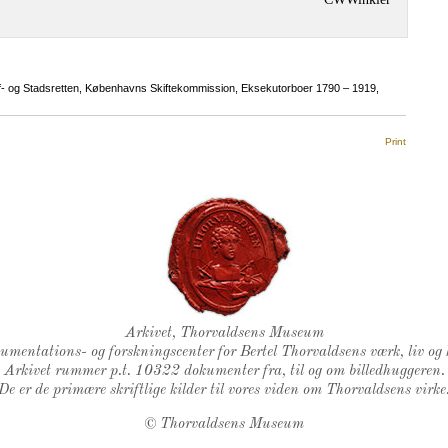
f- og Stadsretten, Københavns Skiftekommission, Eksekutorboer 1790 – 1919,
Print
Thorvaldsens Segl
Arkivet, Thorvaldsens Museum
kumentations- og forskningscenter for Bertel Thorvaldsens værk, liv og 
Arkivet rummer p.t. 10322 dokumenter fra, til og om billedhuggeren.
De er de primære skriftlige kilder til vores viden om Thorvaldsens virke
©
Thorvaldsens Museum