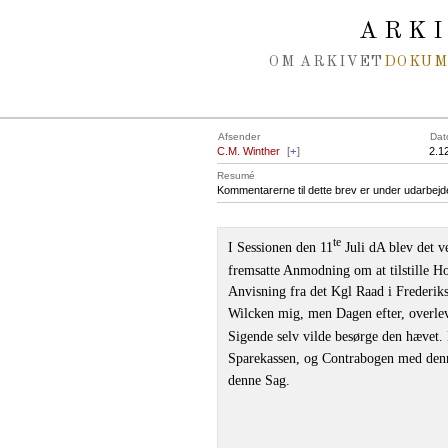
Spring navigation over
ARK
OM ARKIVET
DOKU
Afsender
Dat
C.M. Winther
[
+
]
2.1
Resumé
Kommentarerne til dette brev er under udarbejd
te
I Sessionen den 11
Juli dA blev det v
fremsatte Anmodning om at tilstille 
Anvisning fra det Kgl Raad i Frederi
Wilcken mig, men Dagen efter, overleve
Sigende selv vilde besørge den hævet. 
Sparekassen, og Contrabogen med denne
denne Sag.