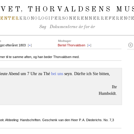
IVET
THORVALDSENS MU
,
MENTER
KRONOLOGI
PERSONER
EMNER
REFERENCE
Søg
Dokumenterne år for år
o
Modtager
igst efteråret 1803
[
+
]
Bertel Thorvaldsen
[
+
]
er til te samme aften, og han beder Thorvaldsen med.
eute Abend um 7 Uhr zu Thé
bei uns
seyn. Dürfte ich Sie bitten,
Ihr
Humboldt.
it. Afdeeling: Handschriften. Geschenk van den Heer P. A. Diederichs. No. 7,3