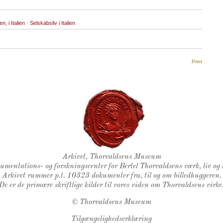
n, i Italien
·
Selskabsliv i Italien
Print
Thorvaldsens Segl
Arkivet, Thorvaldsens Museum
kumentations- og forskningscenter for Bertel Thorvaldsens værk, liv og 
Arkivet rummer p.t. 10323 dokumenter fra, til og om billedhuggeren.
De er de primære skriftlige kilder til vores viden om Thorvaldsens virke
©
Thorvaldsens Museum
Tilgængelighedserklæring