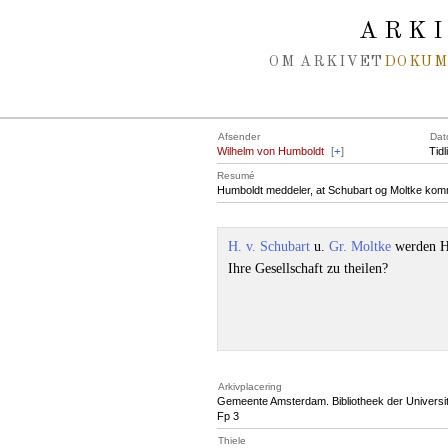
Spring navigation over
ARK
OM ARKIVET
DOKU
Afsender
Dat
Wilhelm von Humboldt
[
+
]
Tidl
Resumé
Humboldt meddeler, at Schubart og Moltke komm
H. v. Schubart
u.
Gr. Moltke
werden H
Ihre Gesellschaft zu theilen?
Arkivplacering
Gemeente Amsterdam. Bibliotheek der Universite
Fp 3
Thiele