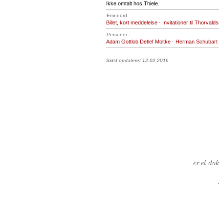
Ikke omtalt hos Thiele.
Emneord
Billet, kort meddelelse
·
Invitationer til Thorvaldse
Personer
Adam Gottlob Detlef Moltke
·
Herman Schubart
Sidst opdateret 12.02.2016
er et do