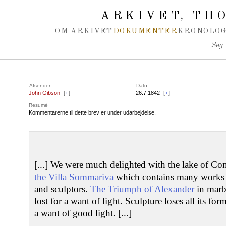
Spring navigation over
ARKIVET
THO
,
OM ARKIVET
DOKUMENTER
KRONOLOG
Søg
Afsender
Dato
John Gibson
[
+
]
26.7.1842
[
+
]
Resumé
Kommentarerne til dette brev er under udarbejdelse.
[...] We were much delighted with the lake of Co
the Villa Sommariva
which contains many works of
and sculptors.
The Triumph of Alexander
in marb
lost for a want of light. Sculpture loses all its f
a want of good light. [...]