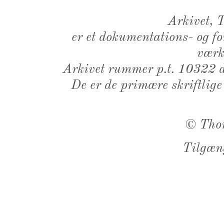
Arkivet,
er et dokumentations- og f
værk,
Arkivet rummer p.t. 10322 d
De er de primære skriftlige
©
Tho
Tilgæn