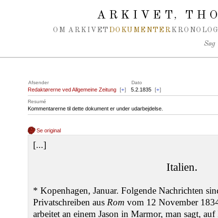
Spring navigation over
ARKIVET
THO
,
OM ARKIVET
DOKUMENTER
KRONOLOG
Søg
Afsender
Dato
Redaktørerne ved Allgemeine Zeitung
[
+
]
5.2.1835
[
+
]
Resumé
Kommentarerne til dette dokument er under udarbejdelse.
Se original
[...]
Italien.
* Kopenhagen, Januar. Folgende Nachrichten sind
Privatschreiben aus
Rom
vom 12 November 1834 
arbeitet an einem Jason in Marmor, man sagt, auf