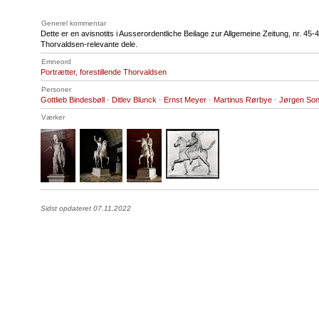
Generel kommentar
Dette er en avisnotits i Ausserordentliche Beilage zur Allgemeine Zeitung, nr. 45-
Thorvaldsen-relevante dele.
Emneord
Portrætter, forestillende Thorvaldsen
Personer
Gottlieb Bindesbøll
·
Ditlev Blunck
·
Ernst Meyer
·
Martinus Rørbye
·
Jørgen So
Værker
Sidst opdateret 07.11.2022