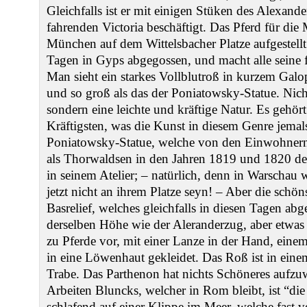
Gleichfalls ist er mit einigen Stüken des Alexand
fahrenden Victoria beschäftigt. Das Pferd für die
München auf dem Wittelsbacher Platze aufgestellt 
Tagen in Gyps abgegossen, und macht alle seine 
Man sieht ein starkes Vollblutroß in kurzem Gal
und so groß als das der Poniatowsky-Statue. Nich
sondern eine leichte und kräftige Natur. Es gehö
Kräftigsten, was die Kunst in diesem Genre jemal
Poniatowsky-Statue, welche von den Einwohnern 
als Thorwaldsen in den Jahren 1819 und 1820 den
in seinem Atelier; – natürlich, denn in Warschau
jetzt nicht an ihrem Platze seyn! – Aber die schöns
Basrelief, welches gleichfalls in diesen Tagen ab
derselben Höhe wie der Aleranderzug, aber etwas f
zu Pferde vor, mit einer Lanze in der Hand, ein
in eine Löwenhaut gekleidet. Das Roß ist in eine
Trabe. Das Parthenon hat nichts Schöneres aufzu
Arbeiten Bluncks, welcher in Rom bleibt, ist “die
schlafend auf einer Klippe im Meer, welche fast 