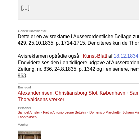
[...]
Generel kommentar
Dette er en avisreklame i Ausserordentliche Beilage zur
429, 25.10.1835, p. 1714-1715. Der citeres kun de Thor
Avisreklamen optrådte også i
Kunst-Blatt
af
18.12.1834
Endvidere ses den i en tidligere udgave af Ausserorden
Zeitung, nr. 336, 24.8.1835, p. 1342 og i en senere, ne
963
.
Emneord
Alexanderfrisen, Christiansborg Slot, København
·
Samt
Thorvaldsens værker
Personer
Samuel Amsler
·
Pietro Antonio Leone Bettelini
·
Domenico Marchetti
·
Johann Fr
Thorvaldsen
Værker