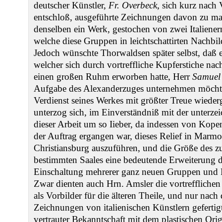
deutscher Künstler,
Fr. Overbeck
, sich kurz nach
entschloß, ausgeführte Zeichnungen davon zu ma
denselben ein Werk, gestochen von zwei Italiene
welche diese Gruppen in leichtschattirten Nachbi
Jedoch wünschte Thorwaldsen später selbst, daß e
welcher sich durch vortreffliche Kupferstiche nac
einen großen Ruhm erworben hatte, Herr
Samuel
Aufgabe des Alexanderzuges unternehmen möchte,
Verdienst seines Werkes mit größter Treue wiede
unterzog sich, im Einverständniß mit der unterze
dieser Arbeit um so Iieber, da indessen von Kop
der Auftrag ergangen war, dieses Relief in Marmo
Christiansburg auszuführen, und die Größe des 
bestimmten Saales eine bedeutende Erweiterung 
Einschaltung mehrerer ganz neuen Gruppen und F
Zwar dienten auch Hrn. Amsler die vortrefflich
als Vorbilder für die älteren Theile, und nur nac
Zeichnungen von italienischen Künstlern gefertigt
vertrauter Bekanntschaft mit dem plastischen Orig