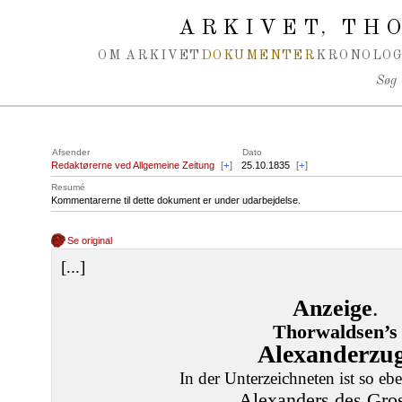
Spring navigation over
ARKIVET
THO
,
OM ARKIVET
DOKUMENTER
KRONOLOG
Søg
Afsender
Dato
Redaktørerne ved Allgemeine Zeitung
[
+
]
25.10.1835
[
+
]
Resumé
Kommentarerne til dette dokument er under udarbejdelse.
Se original
[...]
Anzeige
.
Thorwaldsen’s
Alexanderzu
In der Unterzeichneten ist so eb
Alexanders des Gro