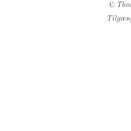
©
Tho
Tilgæn