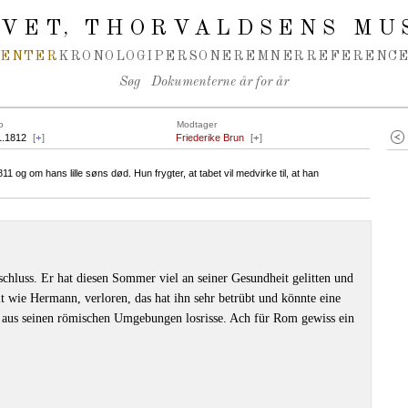
IVET
THORVALDSENS MU
,
MENTER
KRONOLOGI
PERSONER
EMNER
REFERENCE
Søg
Dokumenterne år for år
o
Modtager
1.1812
[
+
]
Friederike Brun
[
+
]
og om hans lille søns død. Hun frygter, at tabet vil medvirke til, at han
schluss. Er hat diesen Sommer viel an seiner Gesundheit gelitten und
lt wie Hermann, verloren, das hat ihn sehr betrübt und könnte eine
h aus seinen römischen Umgebungen losrisse. Ach für Rom gewiss ein