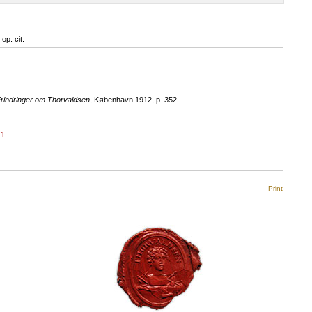
op. cit.
indringer om Thorvaldsen
, København 1912, p. 352.
11
Print