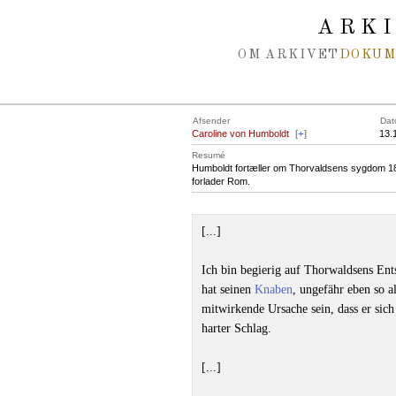
Spring navigation over
ARK
OM ARKIVET
DOKU
Afsender
Dat
Caroline von Humboldt
[
+
]
13.
Resumé
Humboldt fortæller om Thorvaldsens sygdom 1811 
forlader Rom.
[...]
Ich bin begierig auf Thorwaldsens Ent
hat seinen
Knaben
, ungefähr eben so a
mitwirkende Ursache sein, dass er sic
harter Schlag.
[...]