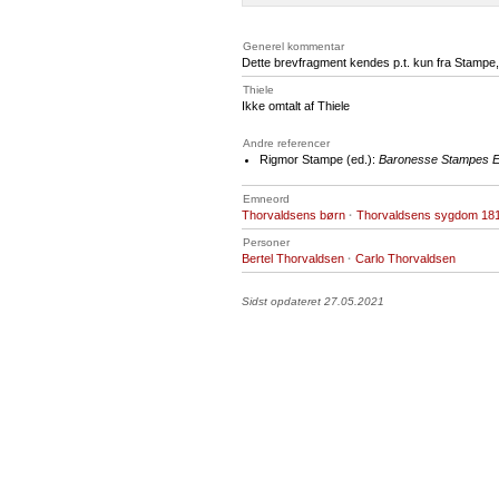
Generel kommentar
Dette brevfragment kendes p.t. kun fra Stampe, 
Thiele
Ikke omtalt af Thiele
Andre referencer
Rigmor Stampe (ed.):
Baronesse Stampes Er
Emneord
Thorvaldsens børn
·
Thorvaldsens sygdom 18
Personer
Bertel Thorvaldsen
·
Carlo Thorvaldsen
Sidst opdateret 27.05.2021